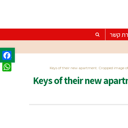
רת קשר
פתח סרגל
ebook
Keys of their new apartment. Cropped image of
tsApp
Keys of their new apart