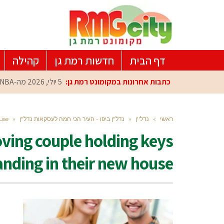
דף הבית
חדשות רמת גן
קהילה
כתבות אחרונות במקומונט רמת גן:
5 יולי, 2026
מה-NBA למרכז הפיתוח ברמת גן: עומרי כספי במפגש הוקרה מיוחד
ראשי
»
נדל''ן
»
נדל"ן ביפו - העיר הכי חמה לעסקאות נדל"ן
»
use
ving couple holding keys
anding in their new house