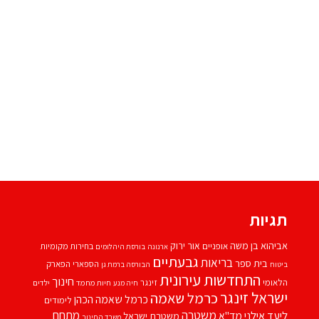
תגיות
אביהוא בן משה
אור ירוק
אופניים
בחירות מקומיות
ארנונה
בורסת היהלומים
גבעתיים
בריאות
בית ספר
הספארי
הפארק
ביטוח
הבורסה ברמת גן
התחדשות עירונית
חינוך
הלאומי
זינגר
חיות מחמד
ילדים
חיה מנע
ישראל זינגר
כרמל שאמה
כרמל שאמה הכהן
לימודים
משטרה
ליעד אילני
מתחם
מד''א
משטרת ישראל
משרד החינוך