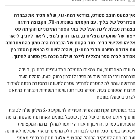
אין כמעט חובב ספורט, בוודאי רמת-גני, שלא מכיר את נבחרת
הכדורסל של בליך. עם הקמתה בשנות ה-70, הקבוצה דורגה
בצמרת טבלת ליגת העל של בתי הספר התיכוניים והקימה פס
ייצור של שחקנים מצליחים, בהם דורון ג'מצי, ליאור ליובין, ליאור
אליהו ואלישי כדיר. סוד הקסם של הנבחרת היה טמון בהתאחדותה
עם אגודת ספורט מכבי רמת-גן, שהיה לשת"פ הראשון מסוגו בין
אגודה לבית ספר והצליח לייצר שילוב מנצח בין ספורט לחינוך.
בשנים האחרונות, עם צמצום התמיכה מצד עיריית רמת-גן, דעכה
הנבחרת וימי הזוהר שידעה הפכו לזיכרון רחוק. כעת, הנהלת העיר
החדשה שמה לה למטרה להחזיר עטרה ליושנה ובמסגרת חזונה לעידוד
תרבות הספורט בעיר, תסייע בשדרוג ושיפור תשתיות הנבחרת בהתאם
לצרכים שעלו בשטח.
כבר בשנתיים הקרובות צפויה העירייה להשקיע כ-2 מיליון ש"ח לטובת
שיפוץ אולם הספורט של בליך, שסבל בשנים האחרונות מהזנחה ברמת
התשתיות. כמו כן, התיכון והאגודה ירתמו למהלך ברמה המקצועית
וישקיעו במינוי סגל חדש לנבחרת. חלק מהמינויים אף הושלמו לאחרונה
ועד כה מונה לתפקיד המנהל המקצועי אלעד חסין (מבכירי מאמני