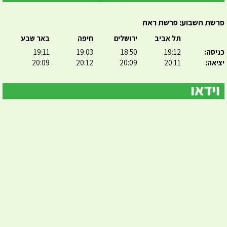
פרשת השבוע: פרשת ראה
תל אביב
ירושלים
חיפה
באר שבע
כניסה:
19:12
18:50
19:03
19:11
יציאה:
20:11
20:09
20:12
20:09