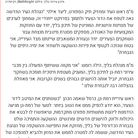
תיכון עירוני בליך. צילום: MathKnight, ויקיפדיה
מ"מ ראש העיר ומחזיק תיק הספורט, ליעד אילני: "הנהלת העיר החדשה
גאה לטפח את הדור הצעיר ולתמוך בפרויקט ייחודי זה, שמחנך לערכים
של מצוינות והישגיות. המוניטין של תיכון בליך, יחד עם החוזקות
המקצועיות של האגודה, מספקים מסגרת מיטבית מנצחת עבור
השחקנים הצעירים. יחד ובעזרת המשאבים שיינתנו מצד העירייה, אני
בטוח שנזכה לקטוף את פירות ההשקעה ולשחזר את ימיה היפים של
הנבחרת".
מ"מ מנהלת בליך, הילה רומש: "אני מקווה ששיתוף הפעולה בין מכבי
עירוני רמת-גן לתיכון בליך, המעניק מעטפת חינוכית תומכת בשחקני
הנבחרת, יוביל אותה להישגים גבוהים בשנים הקרובות. אני מאחלת
בהצלחה רבה לנבחרת שלנו."
ראש עיריית רמת-גן, כרמל שאמה הכהן: "כשנותנים את המיטב לדור
הצעיר, הוא יודע להפיק ממנו את הטוב ביותר. לנוער של רמת-גן מגיעה
הזדמנות ליהנות מתשתיות ספורט מתקדמות, שיאפשרו לו לבטא את
היכולות ולזנק להישגים חדשים ומרגשים. ההשקעה והתמיכה שלנו
בנבחרת הכדורסל של בליך, מחזקת את התפישה וההשקפה של הנהגת
העיר החדשה, ששמה לה למטרה לממש את החזון ולהביא למהפכה של