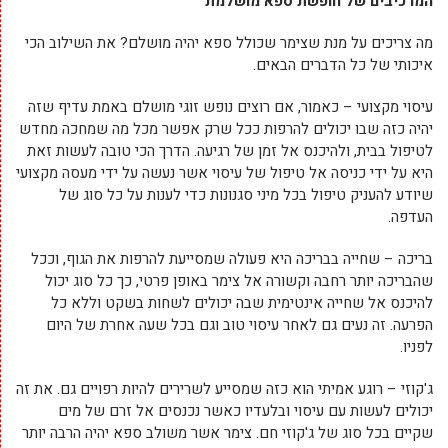
המרכיבים של חופשת ספא מושלמת
מה צריכים על מנת שצימר שכולל ספא יהיה מושלם? את השילוב הכי
איכותי של כל הדברים הבאים.
עיסוי מקצועי – כאמור, אם רוצים נופש זוגי מושלם באמת עדיף שזה
יהיה כזה שבו יכולים להרפות ככל שרק אפשר מכל מה שמחכה מחדש
לטיפול בבית, ולהיכנס אל זמן של רגיעה. הדרך הכי טובה לעשות זאת
היא על ידי כניסה אל טיפול של עיסוי אשר נעשה על ידי מעסה מקצועי
שיודע להעניק טיפול בכל מיני סגנונות כדי לענות על כל סוג של
העדפה.
בריכה – שחייה בבריכה היא פעולה שמסייעת להרפות את הגוף, וככל
שהבריכה יותר רחבה וקשורה אל צימר באופן פרטי, כך כל סוג יכול
להיכנס אל שחייה אינטימית שבה יכולים לשחות בשקט וללא כל
הפרעה. זה נעים גם לאחר עיסוי טוב וגם בכל שעה אחרת של היום
לפניו.
ג'קוזי – רוגע אמיתי הוא כזה שמסייע לשרירים להיות רפויים גם. את זה
יכולים לעשות עם עיסוי ובלעדיו כאשר נכנסים אל זרם של מים
שקיים בכל סוג של ג'קוזי חם. צימר אשר משולב ספא יהיה הרבה יותר