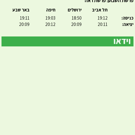
פרשת השבוע: פרשת ראה
תל אביב
ירושלים
חיפה
באר שבע
כניסה:
19:12
18:50
19:03
19:11
יציאה:
20:11
20:09
20:12
20:09