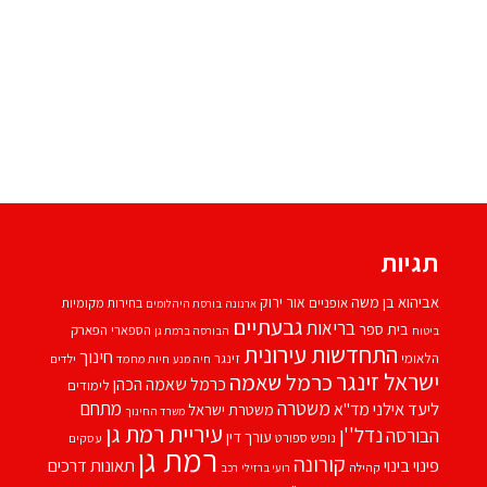
תגיות
אביהוא בן משה
אור ירוק
אופניים
בחירות מקומיות
ארנונה
בורסת היהלומים
גבעתיים
בריאות
בית ספר
הספארי
הפארק
ביטוח
הבורסה ברמת גן
התחדשות עירונית
חינוך
הלאומי
זינגר
חיות מחמד
ילדים
חיה מנע
ישראל זינגר
כרמל שאמה
כרמל שאמה הכהן
לימודים
משטרה
ליעד אילני
מתחם
מד''א
משטרת ישראל
משרד החינוך
עיריית רמת גן
נדל''ן
הבורסה
עורך דין
נופש
ספורט
עסקים
רמת גן
קורונה
פינוי בינוי
תאונות דרכים
קהילה
רועי ברזילי
רכב