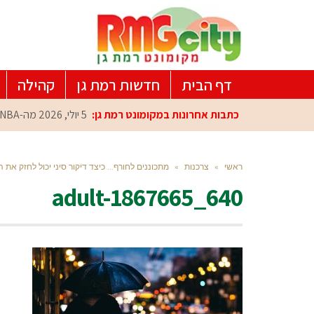
דף הבית
חדשות רמת גן
קהילה
כתבות אחרונות במקומונט רמת גן:
5 יולי, 2026
מה-NBA למרכז הפיתוח ברמת גן: עומרי כספי במפגש הוקרה מיוחד
ראשי
»
צרכנות
»
מתכוננים לחורף... כיצד דיקור סיני יכול לחזק א
adult-1867665_640