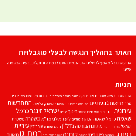
האתר בתהליך הנגשה לבעלי מוגבלויות
אנו עושים כל מאמץ להשלים את הנגשת האתר! במידה ונתקלת בבעיה אנא פנה
אלינו!
תגיות
אביהוא בן משה
בית
אור ירוק
אופניים
בחירות מקומיות
ארנונה
בורסת היהלומים
ביטוח
התחדשות
גבעתיים
בריאות
ספר
הספארי
הפארק הלאומי
הבורסה ברמת גן
עירונית
ישראל זינגר
כרמל
חינוך
זינגר
חיות מחמד
ילדים
חיה מנע
שאמה
משטרה
ליעד אילני
כרמל שאמה הכהן
מד''א
משטרת
לימודים
עיריית
נדל''ן
מתחם הבורסה
ישראל
עורך דין
נופש
ספורט
משרד החינוך
רמת גן
רמת גן
קורונה
פינוי בינוי
תאונות
עסקים
קהילה
רועי ברזילי
רכב