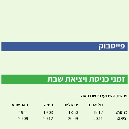
פרשת השבוע: פרשת ראה
תל אביב
ירושלים
חיפה
באר שבע
כניסה:
19:12
18:50
19:03
19:11
יציאה:
20:11
20:09
20:12
20:09