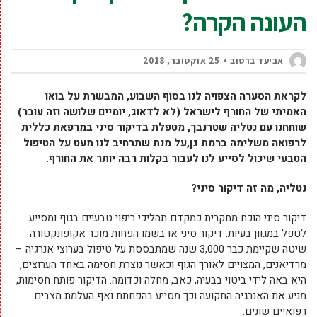
העונה הקרה?
אביעד ברטוב
25 אוקטובר, 2018
לקראת הסערה הצפויה לנו בסוף השבוע, המבשרת על בואו
האמיתי של החורף לישראל (לא לדאוג, יומיים שלושה וזה עובר)
שוחחנו עם נטליה שטרנבך, מטפלת בדיקור סיני במרפאת כללית
לרפואה משלימה ברמת גן,על מנת שתרחיב לנו מעט על הטיפול
הטבעי שיכול לסייע לנו לעבור בקלות רבה יותר את החורף.
נטליה, מה זה דיקור סיני?
דיקור סיני הוכח מחקרית כמקדם תהליכי ריפוי טבעיים בגוף ומסייע
לטפל במגוון בעיות. דיקור סיני או בשמו הפחות מוכר אקופונקטורה
שיטה שקיימת כבר 3,000 שנה שמתבססת על טיפול בערוצי אנרגיה –
מרדיאנים, המצויים לאורך הגוף וכאשר נוצרת חסימה באחד הערוצים,
היא באה לידי ביטוי בבעיה, כאב, מחלה וכדומה. הדיקור פותח חסימות,
מניע את האנרגיה התקועה וכך מסייע בהפחתת ואף העלמת מצבים
רפואיים שונים.