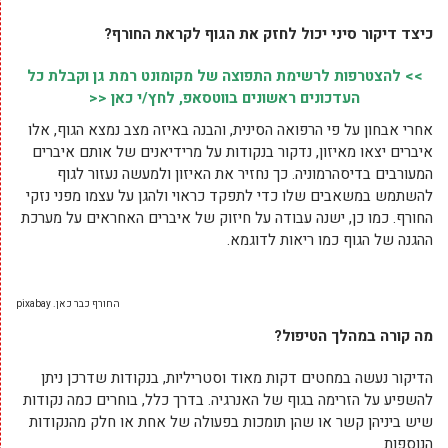
כיצד דיקור סיני יכול לחזק את הגוף לקראת החורף?
>> להצטרפות לרשימת התפוצה של מקומונט רמת גן וקבלת כל
העדכונים ראשונים בווטסאפ, לחץ/י כאן <<
אחרי אבחון על פי הרפואה הסינית, והבנה באיזה מצב נמצא הגוף, אלו
איברים יצאו מאיזון, נדקור בנקודות על מרידיאנים של אותם איברים
המעורבים בדיסהרמוניה. כך נחזיר את האיזון ולמעשה נעזור לגוף
להשתמש במשאבים שלו כדי לתפקד כראוי ולהגן על עצמו מפני נזקי
החורף. כמו כן, ישנה עבודה על חיזוק של איברים האחראים על מערכת
ההגנה של הגוף כמו ריאות לדוגמא.
החורף כבר כאן. pixabay
מה קורה במהלך הטיפול?
הדיקור נעשה במחטים דקות מאוד וסטריליות, בנקודות שדרכן ניתן
להשפיע על הזרימה בגוף של האנרגיה. בדרך כלל, בוחרים כמה נקודות
שיש ביניהן קשר או שהן תומכות בפעולה של אחת או חלק מהנקודות
הנוספות.