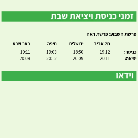
פרשת השבוע: פרשת ראה
תל אביב
ירושלים
חיפה
באר שבע
כניסה:
19:12
18:50
19:03
19:11
יציאה:
20:11
20:09
20:12
20:09