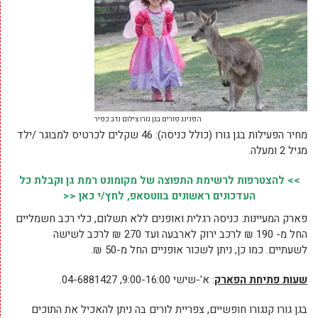
הפנינג פורים בגן גורו צילום נדב כפיר
מחיר הפעילות בגן גורו (כולל כניסה): 46 שקלים לכרטיס למבוגר /ילד
מגיל 2 ומעלה.
>> להצטרפות לרשימת התפוצה של מקומונט רמת גן וקבלת כל
העדכונים ראשונים בווטסאפ, לחץ/י כאן <<
פארק המעיינות: כניסה רגלית ואופנים ללא תשלום, כלי רכב חשמליים
החל מ- 190 ₪ לרכב ירוק לארבעה ועד 270 ₪ לרכב לשישה
לשעתיים. כמו כן, ניתן לשכור אופניים החל מ-50 ₪.
שעות פתיחת הפארק
: א'-שישי 9:00-16:00, 04-6881427.
בגן גורו קנגורו חופשיים, צפריית לורים בה ניתן להאכיל את התוכים