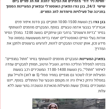
"חוויות ניר דוד" מזמינים את הציבור לחגוג את חג פורים ביום
שישי 24/3, בגן גורו הפארק האוסטרלי ובפארק המעיינות הסמוך
בחגיגה של פעילויות מיוחדות לחג הפורים.
בגן גורו
בין השעות 10:00-15:00 תתקיים בגן סדנת איפור פנים
אבוריג'יני בצבעי אדמה טבעיים. בנוסף, המבקרים מוזמנים להשתתף
בסיור "בדיות ורעשנים" ברחבי הגן שיתקיים בשעה 12:00. במהלך הסיור
אודות בעלי החיים האוסטרליים יאמרו בדיות משעשעות במסווה של
מידע נכון, אותן יצטרכו המבקרים לזהות, להרעיש ברעשנים ולתקן את
המדריך.
בפארק המעיינות
המבקרים מוזמנים להשתתף בסיור "חתול במגפיים".
בכניסה למסלול ההליכה החדש, השביל הרטוב, תמתין למבקרים עמדה
לאיפור "חתולי", בין השעות 11:00-14:00. המשכירים רכב בשעות
הפעילות יוכלו לשכור גם מגפיים במחיר סמלי (5 ₪ לזוג) ולטייל עמן
במסלול הירוק כאילו היה זה מקומם הטבעי של החתולים. בנוסף, ייהנו
המשכירים במהלך שעות הפעילות מהארכת ההשכרה בחצי שעה ללא
עלות.