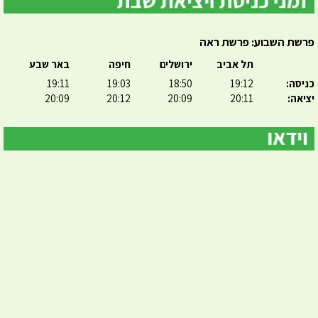
פרשת השבוע: פרשת ראה
תל אביב
ירושלים
חיפה
באר שבע
כניסה:
19:12
18:50
19:03
19:11
יציאה:
20:11
20:09
20:12
20:09