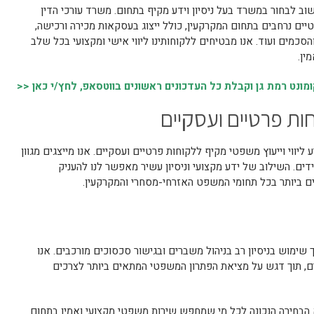
שוב לבחור במשרד בעל ניסיון וידע מקיף בתחום. משרד עורכי הדין
ים נרחבים בתחום המקרקעין, כולל ייצוג בעסקאות מכירה ורכישה,
סכמים ועוד. אנו מבטיחים ללקוחותינו ליווי אישי ומקצועי בכל שלב
ין.
נט רמת גן וקבלת כל העדכונים ראשונים בווטסאפ, לחץ/י כאן <<
וחות פרטיים ועסקיים
 ליווי וייעוץ משפטי מקיף ללקוחות פרטיים ועסקיים. אנו מייצגים מגוון
דים. השילוב של ידע מקצועי וניסיון עשיר מאפשר לנו להעניק
ם ביותר בכל תחומי המשפט האזרחי-מסחרי והמקרקעין.
שימוש בניסיון רב בניהול משברים ובגישור סכסוכים מורכבים. אנו
ילים, תוך דגש על מציאת הפתרון המשפטי המתאים ביותר לצרכים
א הבחירה הנכונה לכל מי שמחפש שירות משפטי מקצועי ואמין בתחום