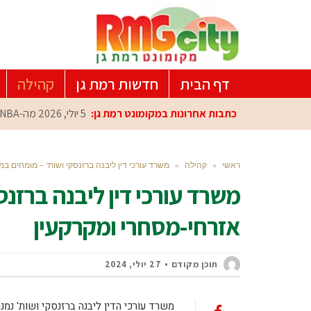
דף הבית
חדשות רמת גן
קהילה
כתבות אחרונות במקומונט רמת גן:
5 יולי, 2026
מה-NBA למרכז הפיתוח ברמת גן: עומרי כספי במפגש הוקרה מיוחד
ראשי
»
קהילה
»
משרד עורכי דין ליבנה ברזנסקי ושות' – מומחים ב
משרד עורכי דין ליבנה ברזנ
אזרחי-מסחרי ומקרקעין
תוכן מקודם
27 יולי, 2024
משרד עורכי הדין ליבנה ברזנסקי ושות' נ