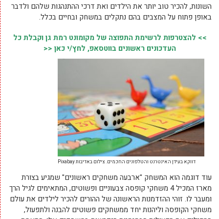
השונות, להכיר טוב יותר את הילדים ואת דרכי ההתנהגות שלהם ולדבר
באופן פתוח על המצבים בהם נתקלים במשחק ובחיים בכלל.
>> להצטרפות לרשימת התפוצה של מקומונט רמת גן וקבלת כל
העדכונים ראשונים בווטסאפ, לחץ/י כאן <<
דווקא בעידן האינטרנט והטלפונים החכמים. צילום באדיבות Pixabay
עוד דוגמה הוא המשחק "ארבעה משחקים ראשונים" שמגיע בצורת
מארז המכיל 4 משחקי קופסה צבעוניים ופשוטים, המתאימים לגיל הרך
ומעבר לו. זוהי ההזדמנות הראשונה של ההורים להכיר לילדים את עולם
משחקי הקופסה וליהנות יחד ממשחקים פשוטים להבנה ולתפעול,