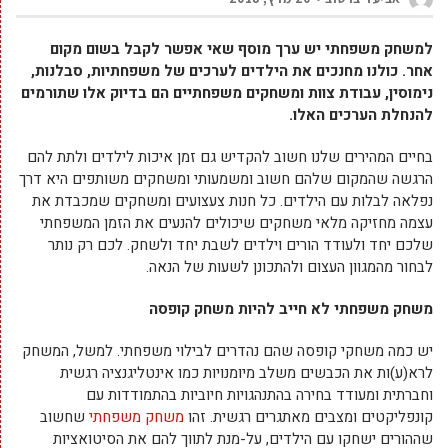
למשחק משפחתי יש ערך מוסף שאי אפשר לקבל בשום מקום
אחר. כולנו מחנכים את הילדים לערכים של משפחתיות, סבלנות,
נימוסין, עבודת צוות ומשחקים משפחתיים הם בדיוק אלו שתורמים
להנחלת הערכים האלו.
בחיים המהירים שלנו חשוב להקדיש גם זמן איכות לילדים ולתת להם
הרגשה שהמקום שלהם חשוב ומשמעותי ומשחקים משותפים היא דרך
נפלאה לבלות עם הילדים. כל חנות צעצועים ומשחקים שמכבדת את
עצמה מחזיקה מלאי משחקים שיכולים להנעים את הזמן המשפחתי
שלכם יחד ולעודד הורים וילדים לשבת יחד ולשחק. לכם רק נותר
לבחור מהמגוון העצום ולהתכונן לשעות של הנאה.
משחק משפחתי לא חייב להיות משחק קופסה
יש כמה משחקי קופסה שהם נהדרים לבילוי משפחתי. למשל, המשחק
לרא(ע)ות את הכבשים משלב מיומנויות כמו אינטליגנציה רגשית
וחברתית ומעודד בחירה בהתנהגויות חיוביות בהתמודדות עם
קונפליקטים ומצבים מאתגרים רגשית. זהו
משחק משפחתי
שחשוב
שההורים ישחקו עם הילדים, על-מנת לתווך להם את הסיטואציות