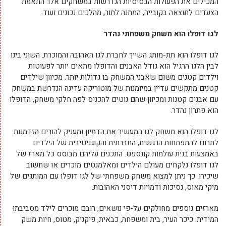
המכילים את הפעולות הבסיסיות הנדרשות במשחקים אלו: התאמת
הצעדים לתוצאה בקובייה, המתנה לתור, מהלכים נכונים ועוד.
לגו דופלו הוא משחק משפחתי נהדר
לגו דופלו הוא תת-מותג השייך לחברת לגו האהובה והמוכרת. השוני בינו
לבין הלגו הרגיל הוא גודל האבנים והדופלו מתאים יותר לפעוטות
וילדים קטנים משום שאבני המשחק בו גדולות יותר. מכיוון שילדים
קטנים מתקשים עדיין במיומנות של מוטוריקה עדינה הנדרשת במשחק
עם אבנים קטנות ומכיוון שהם נוטים להכניס לפה חלקי משחק, הדופלו
הוא פתרון נהדר.
לגו דופלו הוא משחק לגו המעשיר את הדמיון ומעניק להורים הזדמנות
לתרום להתפתחות הרגשית, החברתית והקוגניטיבית של הילדים
באמצעות בנית עולמות קונספט. התכנים עליהם מבוסס כל מארז של
לגו דופלו נלקחים מעולם הילדים ומאלמנטים מוכרים או שחשוב
שיכירו. כך ניתן למצוא משחק משפחתי של לגו דופלו עם המותגים של
מיקי מאוס, נסיכות ודמויות דיסני האהובות.
מארזים נוספים מחולקים על-פי נושאים, רובם מוכרים לילד מסביבתו
המידית: כיכר העיר, בית ומשפחה, כבאית, פיקניק, מטוס, חיות משק