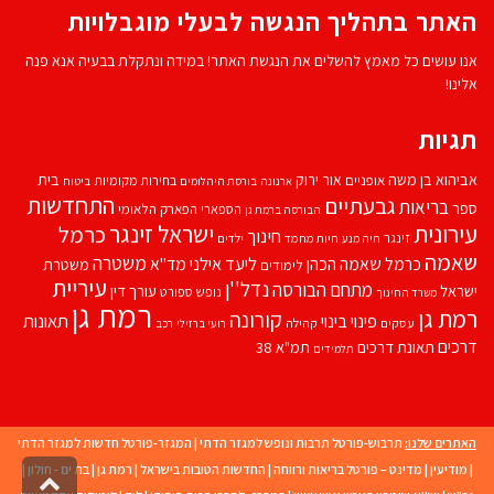
האתר בתהליך הנגשה לבעלי מוגבלויות
אנו עושים כל מאמץ להשלים את הנגשת האתר! במידה ונתקלת בבעיה אנא פנה
אלינו!
תגיות
אביהוא בן משה
בית
אור ירוק
אופניים
בחירות מקומיות
ארנונה
בורסת היהלומים
ביטוח
התחדשות
גבעתיים
בריאות
ספר
הספארי
הפארק הלאומי
הבורסה ברמת גן
עירונית
ישראל זינגר
כרמל
חינוך
זינגר
חיות מחמד
ילדים
חיה מנע
שאמה
משטרה
ליעד אילני
כרמל שאמה הכהן
מד''א
משטרת
לימודים
עיריית
נדל''ן
מתחם הבורסה
ישראל
עורך דין
נופש
ספורט
משרד החינוך
רמת גן
רמת גן
קורונה
פינוי בינוי
תאונות
עסקים
קהילה
רועי ברזילי
רכב
דרכים
תאונת דרכים
תמ"א 38
תלמידים
האתרים שלנו:
תרבוש-פורטל תרבות ונופש למגזר הדתי
|
המגזר-פורטל חדשות למגזר הדתי
|
מודיעין
|
מדינט – פורטל בריאות ורווחה
|
החדשות הטובות בישראל
|
רמת גן
|
בת ים - חולון
|
גליל