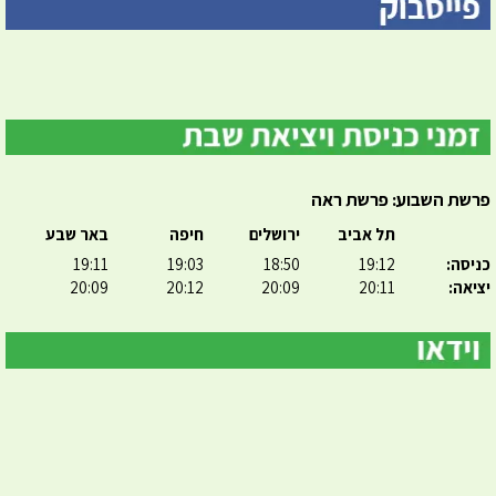
פרשת השבוע: פרשת ראה
תל אביב
ירושלים
חיפה
באר שבע
כניסה:
19:12
18:50
19:03
19:11
יציאה:
20:11
20:09
20:12
20:09