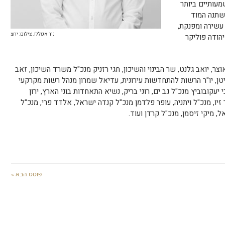
מעותיים ביותר
משתנה המוד
עשירה ומפנקת,
ניר אפללו. צילום: יחצ
יהודה פוליקר
ר, יואב גלנט, שר הבינוי והשיכון, חגי רזניק מנכ"ל משרד השיכון, זאב
טן, יו"ר הרשות להתחדשות עירונית, עדיאל שמרון מנהל רשות מקרקעי
עקובוביץ מנכ"ל גב ים, רוני בריק, נשיא התאחדות בוני הארץ, ירון
זיו, מנכ"ל ויתניה, עופר פלדמן מנכ"ל קנדה ישראל, אלדד פרי, מנכ"ל
, מיקי זיסמן, מנכ"ל קרדן ועוד.
פוסט הבא »