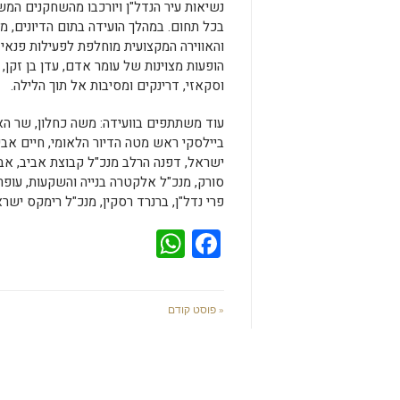
נשיאות עיר הנדל"ן ויורכבו מהשחקנים המש
בכל תחום. במהלך הועידה בתום הדיונים, 
והאווירה המקצועית מוחלפת לפעילות פנאי 
הופעות מצוינות של עומר אדם, עדן בן זקן, 
וסקאזי, דרינקים ומסיבות אל תוך הלילה.
עוד משתתפים בוועידה: משה כחלון, שר האוצ
ביילסקי ראש מטה הדיור הלאומי, חיים אבי
ישראל, דפנה הרלב מנכ"ל קבוצת אביב, אבי י
סורק, מנכ"ל אלקטרה בנייה והשקעות, עופר 
פרי נדל"ן, ברנרד רסקין, מנכ"ל רימקס ישראל
WhatsApp
Facebook
« פוסט קודם