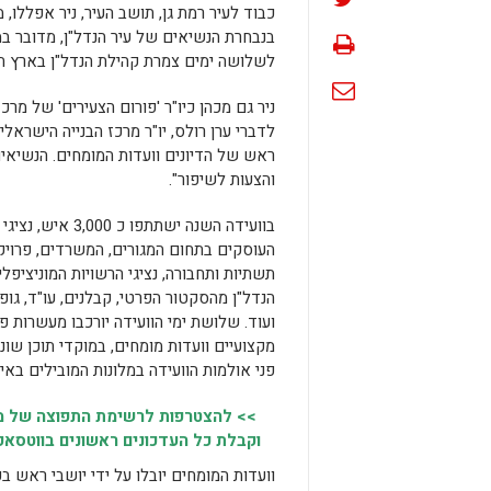
כבוד לעיר רמת גן, תושב העיר, ניר אפללו, 
בנבחרת הנשיאים של עיר הנדל"ן, מדובר 
לשלושה ימים צמרת קהילת הנדל"ן בארץ תתכנס בין התאריכים 11
לדברי ערן רולס, יו"ר מרכז הבנייה הישראל
ראש של הדיונים וועדות המומחים. הנשיאים
והצעות לשיפור".
בוועידה השנה ישתתפו כ
העוסקים בתחום המגורים, המשרדים, פרויקט
תשתיות ותחבורה, נציגי הרשויות המוניציפליו
הנדל"ן מהסקטור הפרטי, קבלנים, עו"ד, גופ
ועוד. שלושת ימי הוועידה יורכבו מעשרות פא
מקצועיים וועדות מומחים, במוקדי תוכן שונ
פני אולמות הוועידה במלונות המובילים באי
>> להצטרפות לרשימת התפוצה של מק
וקבלת כל העדכונים ראשונים בווטסאפ,
וועדות המומחים יובלו על ידי יושבי ראש בכ