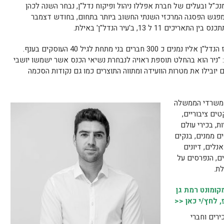
מנכ"ל ובעלים של חברת אפללו ניהול ופיקוח נדל"ן, נבחר השנה לכהן
במפגש הפסגה המרכזי השנתי החשוב ביותר בתחום, בחודש דצמבר
 ל 13, ב'עיר הנדל"ן' באילת.
ניר גם מכהן כיו"ר 'פורום הצעירים' של מרכז הנדל"ן אליו נמנים כ 300 חברים בני מתחת לגיל 40 העוסקים בענף.
י: "ניר הוא בהחלט תוספת ראויה לנבחרת נשיאי הכנס אשר ישמשו יושבי
 יובילו את מטרות הוועידה ומתווה התוצרים כמו גם נקודות הסכמה
 3,000 איש, נציגי משרדי הממשלה
ים ציבוריים,
ת, בכירי עולם
ים ממנים, בנקים
נלים, דיונים
ים, הנפרסים על
לת.
ומונט רמת גן
 לחץ/י כאן <<
ירים וחברי