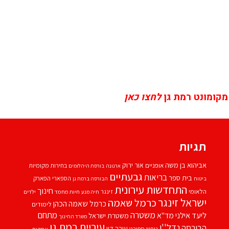
מקומונט רמת גן
לחצו כאן
תגיות
אביהוא בן משה
אור ירוק
אופניים
בחירות מקומיות
ארנונה
בורסת היהלומים
גבעתיים
בריאות
בית ספר
הספארי
הפארק
ביטוח
הבורסה ברמת גן
התחדשות עירונית
חינוך
הלאומי
זינגר
חיות מחמד
ילדים
חיה מנע
ישראל זינגר
כרמל שאמה
כרמל שאמה הכהן
לימודים
משטרה
ליעד אילני
מתחם
מד''א
משטרת ישראל
משרד החינוך
עיריית רמת גן
נדל''ן
הבורסה
עורך דין
נופש
ספורט
עסקים