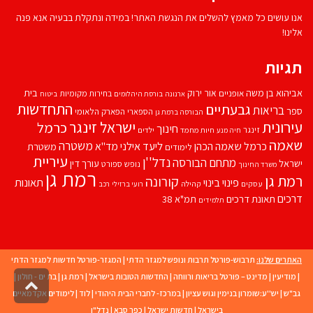
אנו עושים כל מאמץ להשלים את הנגשת האתר! במידה ונתקלת בבעיה אנא פנה
אלינו!
תגיות
אביהוא בן משה
בית
אור ירוק
אופניים
בחירות מקומיות
ארנונה
בורסת היהלומים
ביטוח
התחדשות
גבעתיים
בריאות
ספר
הספארי
הפארק הלאומי
הבורסה ברמת גן
עירונית
ישראל זינגר
כרמל
חינוך
זינגר
חיות מחמד
ילדים
חיה מנע
שאמה
משטרה
ליעד אילני
כרמל שאמה הכהן
מד''א
משטרת
לימודים
עיריית
נדל''ן
מתחם הבורסה
ישראל
עורך דין
נופש
ספורט
משרד החינוך
רמת גן
רמת גן
קורונה
פינוי בינוי
תאונות
עסקים
קהילה
רועי ברזילי
רכב
דרכים
תאונת דרכים
תמ"א 38
תלמידים
האתרים שלנו:
תרבוש-פורטל תרבות ונופש למגזר הדתי
|
המגזר-פורטל חדשות למגזר הדתי
|
מודיעין
|
מדינט – פורטל בריאות ורווחה
|
החדשות הטובות בישראל
|
רמת גן
|
בת ים - חולון
|
גליל
גב"ש
|
יש''ע:שומרון בנימין וגוש עציון
|
במרכז- לחברי הבית היהודי
|
לוד
|
לימודים אקדמאיים
לרא
העמו
בישראל
|
חדשות ישראל
|
כפר סבא
|
נדל"ן