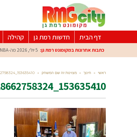
דף הבית
חדשות רמת גן
קהילה
כתבות אחרונות במקומונט רמת גן:
5 יולי, 2026
מה-NBA למרכז הפיתוח ברמת גן: עומרי כספי במפגש הוקרה מיוחד
ראשי
»
חינוך
»
מצוינות זה שם המשחק
»
153635410_3739918662758324_3841911986061954415_n
153635410_3739918662758324_3841911986061954415_n