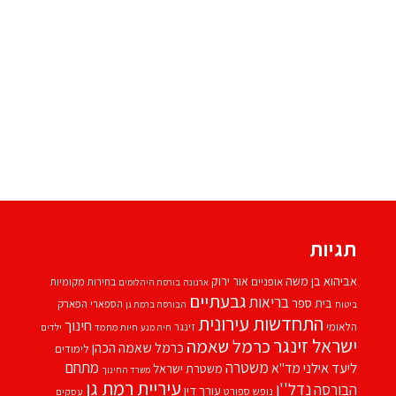
תגיות
אביהוא בן משה
אור ירוק
אופניים
בחירות מקומיות
ארנונה
בורסת היהלומים
גבעתיים
בריאות
בית ספר
הספארי
הפארק
ביטוח
הבורסה ברמת גן
התחדשות עירונית
חינוך
הלאומי
זינגר
חיות מחמד
ילדים
חיה מנע
ישראל זינגר
כרמל שאמה
כרמל שאמה הכהן
לימודים
משטרה
ליעד אילני
מתחם
מד''א
משטרת ישראל
משרד החינוך
עיריית רמת גן
נדל''ן
הבורסה
עורך דין
נופש
ספורט
עסקים