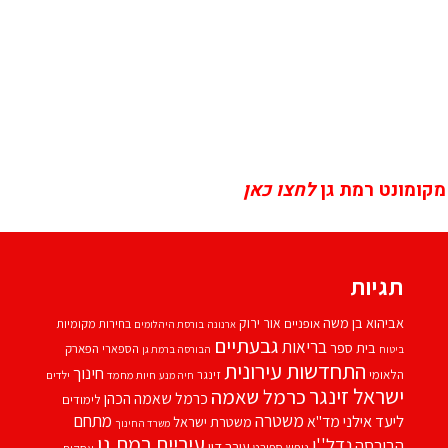
מקומונט רמת גן
לחצו כאן
תגיות
אביהוא בן משה
אור ירוק
אופניים
בחירות מקומיות
ארנונה
בורסת היהלומים
גבעתיים
בריאות
בית ספר
הספארי
הפארק
ביטוח
הבורסה ברמת גן
התחדשות עירונית
חינוך
הלאומי
זינגר
חיות מחמד
ילדים
חיה מנע
ישראל זינגר
כרמל שאמה
כרמל שאמה הכהן
לימודים
משטרה
ליעד אילני
מתחם
מד''א
משטרת ישראל
משרד החינוך
עיריית רמת גן
נדל''ן
הבורסה
עורך דין
נופש
ספורט
עסקים