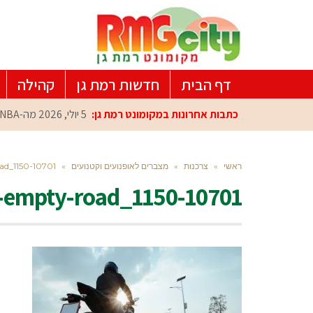
דף הבית
חדשות רמת גן
קהילה
כתבות אחרונות במקומונט רמת גן:
5 יולי, 2026
מה-NBA למרכז הפיתוח ברמת גן: עומרי כספי במפגש הוקרה מיוחד
ראשי
»
צרכנות
»
מצברים לאופנועים וקטנועים
»
ad_1150-10701
ng-empty-road_1150-10701