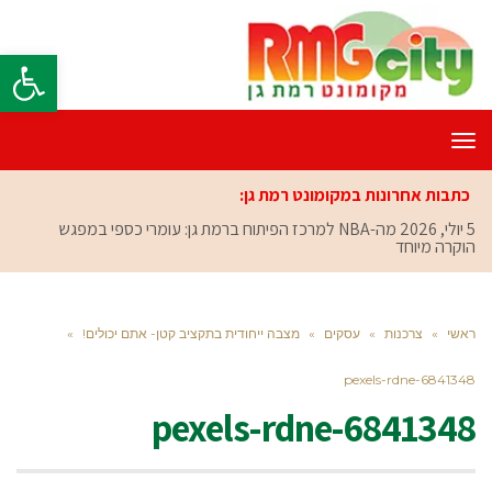
פתח סרגל
תפריט
כתבות אחרונות במקומונט רמת גן:
5 יולי, 2026
מה-NBA למרכז הפיתוח ברמת גן: עומרי כספי במפגש
הוקרה מיוחד
ראשי
»
צרכנות
»
עסקים
»
מצבה ייחודית בתקציב קטן- אתם יכולים!
»
pexels-rdne-6841348
pexels-rdne-6841348