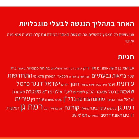
האתר בתהליך הנגשה לבעלי מוגבלויות
אנו עושים כל מאמץ להשלים את הנגשת האתר! במידה ונתקלת בבעיה אנא פנה
אלינו!
תגיות
אביהוא בן משה
בית
אור ירוק
אופניים
בחירות מקומיות
ארנונה
בורסת היהלומים
ביטוח
התחדשות
גבעתיים
בריאות
ספר
הספארי
הפארק הלאומי
הבורסה ברמת גן
עירונית
ישראל זינגר
כרמל
חינוך
זינגר
חיות מחמד
ילדים
חיה מנע
שאמה
משטרה
ליעד אילני
כרמל שאמה הכהן
מד''א
משטרת
לימודים
עיריית
נדל''ן
מתחם הבורסה
ישראל
עורך דין
נופש
ספורט
משרד החינוך
רמת גן
רמת גן
קורונה
פינוי בינוי
תאונות
עסקים
קהילה
רועי ברזילי
רכב
דרכים
תאונת דרכים
תמ"א 38
תלמידים