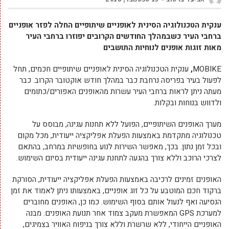
ענקית הטכנולוגיה הסינית לאופניים שיתופיים החלה לפזר אופניים
ברחבי העיר כשבמהלך החודשים הקרובים יפוזרו ברחבי העיר
מאות זוגות אופנים לנוחיות התושבים
MOBIKE
,
ענקית הטכנולוגיה הסינית לאופניים שיתופיים חכמים, תחל
לפעול בעיר בפריסה נרחבת כבר במהלך חודש אוקטובר הקרוב. כבר
מעתה ניתן לראות ברחבי העיר עשרות מהאופנים האפורים/כתומים
ולדווש בנוחות ובקלות.
מערך האופנים השיתופיים, הפועל ללא תחנות עגינה, מבוסס על
טכנולוגיה מתקדמת באמצעות הפעלת אפליקציה ייעודית, מכל מקום
ובכל זמן נתון. בכך, מאפשר השירות לנוע בחופשיות במרחב, בהתאם
לצרכי הרוכב וללא צורך בהגעה לתחנת עגינה ייעודית בסיום השימוש.
האופנים זמינים לרכיבה באמצעות הפעלת אפליקציה ייעודית, הסורקת
ברקוד חכם המוטבע על כל זוג אופניים, באמצעותו ניתן לאמוד את זמן
הנסיעה ואף לנעול אותם בסוף השימוש. כמו כן, האופנים מחוברים
למערכת GPS המאפשרת מעקב צמוד אחר תנועת האופנים. מבנה
האופניים הייחודי, ללא שרשרת וללא צורך בניפוח האוויר בצמיגים,