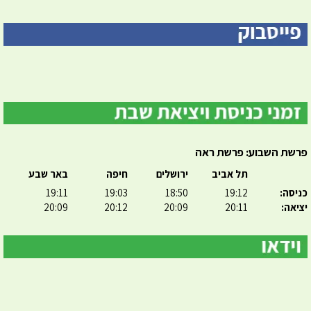
פרשת השבוע: פרשת ראה
תל אביב
ירושלים
חיפה
באר שבע
כניסה:
19:12
18:50
19:03
19:11
יציאה:
20:11
20:09
20:12
20:09