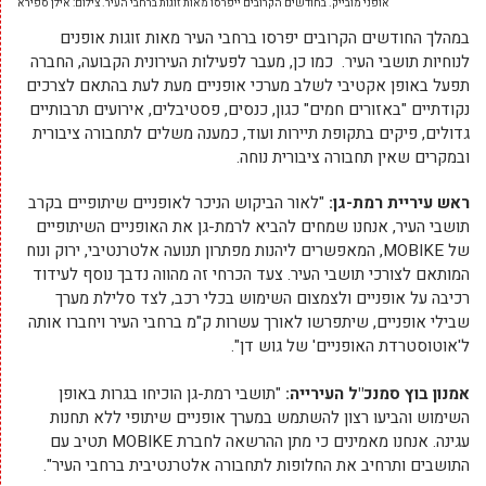
אופני מובייק. בחודשים הקרובים ייפרסו מאות זוגות ברחבי העיר. צילום: אילן ספירא
במהלך החודשים הקרובים יפרסו ברחבי העיר מאות זוגות אופנים
לנוחיות תושבי העיר. כמו כן, מעבר לפעילות העירונית הקבועה, החברה
תפעל באופן אקטיבי לשלב מערכי אופניים מעת לעת בהתאם לצרכים
נקודתיים "באזורים חמים" כגון, כנסים, פסטיבלים, אירועים תרבותיים
גדולים, פיקים בתקופת תיירות ועוד, כמענה משלים לתחבורה ציבורית
ובמקרים שאין תחבורה ציבורית נוחה.
ראש עיריית רמת-גן:
"לאור הביקוש הניכר לאופניים שיתופיים בקרב
תושבי העיר, אנחנו שמחים להביא לרמת-גן את האופניים השיתופיים
של MOBIKE, המאפשרים ליהנות מפתרון תנועה אלטרנטיבי, ירוק ונוח
המותאם לצורכי תושבי העיר. צעד הכרחי זה מהווה נדבך נוסף לעידוד
רכיבה על אופניים ולצמצום השימוש בכלי רכב, לצד סלילת מערך
שבילי אופניים, שיתפרשו לאורך עשרות ק"מ ברחבי העיר ויחברו אותה
ל'אוטוסטרדת האופניים' של גוש דן".
אמנון בוץ סמנכ"ל העירייה:
"תושבי רמת-גן הוכיחו בגרות באופן
השימוש והביעו רצון להשתמש במערך אופניים שיתופי ללא תחנות
עגינה. אנחנו מאמינים כי מתן ההרשאה לחברת MOBIKE תטיב עם
התושבים ותרחיב את החלופות לתחבורה אלטרנטיבית ברחבי העיר".