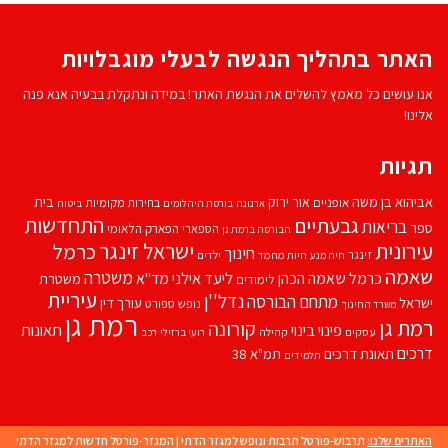
האתר בתהליך הנגשה לבעלי מוגבלויות
אנו עושים כל מאמץ להשלים את הנגשת האתר! במידה ונתקלת בבעיה אנא פנה
אלינו!
תגיות
אביהוא בן משה
בית
אור ירוק
אופניים
בחירות מקומיות
ארנונה
בורסת היהלומים
ביטוח
התחדשות
גבעתיים
בריאות
ספר
הספארי
הפארק הלאומי
הבורסה ברמת גן
עירונית
ישראל זינגר
כרמל
חינוך
זינגר
חיות מחמד
ילדים
חיה מנע
שאמה
משטרה
ליעד אילני
כרמל שאמה הכהן
מד''א
משטרת
לימודים
עיריית
נדל''ן
מתחם הבורסה
ישראל
עורך דין
נופש
ספורט
משרד החינוך
רמת גן
רמת גן
קורונה
פינוי בינוי
תאונות
עסקים
קהילה
רועי ברזילי
רכב
דרכים
תאונת דרכים
תמ"א 38
תלמידים
האתרים שלנו:
תרבוש-פורטל תרבות ונופש למגזר הדתי
|
המגזר-פורטל חדשות למגזר הדתי