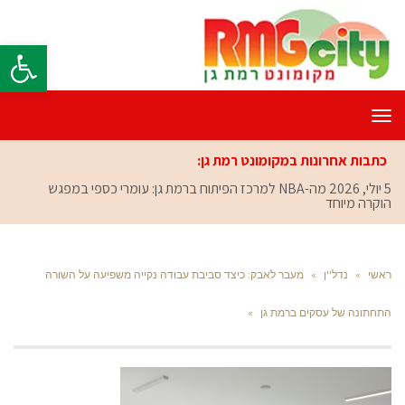
פתח סרגל
תפריט
כתבות אחרונות במקומונט רמת גן:
5 יולי, 2026
מה-NBA למרכז הפיתוח ברמת גן: עומרי כספי במפגש
הוקרה מיוחד
ראשי
»
נדל''ן
»
מעבר לאבק: כיצד סביבת עבודה נקייה משפיעה על השורה
התחתונה של עסקים ברמת גן
»