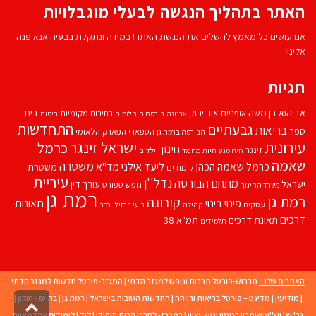
האתר בתהליך הנגשה לבעלי מוגבלויות
אנו עושים כל מאמץ להשלים את הנגשת האתר! במידה ונתקלת בבעיה אנא פנה
אלינו!
תגיות
אביהוא בן משה
בית
אור ירוק
אופניים
בחירות מקומיות
ארנונה
בורסת היהלומים
ביטוח
התחדשות
גבעתיים
בריאות
ספר
הספארי
הפארק הלאומי
הבורסה ברמת גן
עירונית
ישראל זינגר
כרמל
חינוך
זינגר
חיות מחמד
ילדים
חיה מנע
שאמה
משטרה
ליעד אילני
כרמל שאמה הכהן
מד''א
משטרת
לימודים
עיריית
נדל''ן
מתחם הבורסה
ישראל
עורך דין
נופש
ספורט
משרד החינוך
רמת גן
רמת גן
קורונה
פינוי בינוי
תאונות
עסקים
קהילה
רועי ברזילי
רכב
דרכים
תאונת דרכים
תמ"א 38
תלמידים
האתרים שלנו:
תרבוש-פורטל תרבות ונופש למגזר הדתי
|
המגזר-פורטל חדשות למגזר הדתי
|
מודיעין
|
מדינט – פורטל בריאות ורווחה
|
החדשות הטובות בישראל
|
רמת גן
|
בת ים - חולון
|
גליל
גב"ש
|
יש''ע:שומרון בנימין וגוש עציון
|
במרכז- לחברי הבית היהודי
|
לוד
|
לימודים אקדמאיים