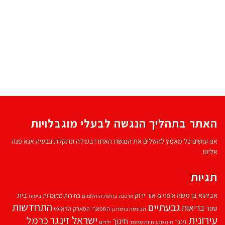
האתר בתהליך הנגשה לבעלי מוגבלויות
אנו עושים כל מאמץ להשלים את הנגשת האתר! במידה ונתקלת בבעיה אנא פנה
אלינו!
תגיות
אביהוא בן משה
בית
אור ירוק
אופניים
בחירות מקומיות
ארנונה
בורסת היהלומים
ביטוח
התחדשות
גבעתיים
בריאות
ספר
הספארי
הפארק הלאומי
הבורסה ברמת גן
עירונית
ישראל זינגר
כרמל
חינוך
זינגר
חיות מחמד
ילדים
חיה מנע