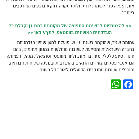
אור, ופעלה כדי לשמח, לחזק ולתת תקווה דווקא ברגעים המורכבים
ביותר."
>> להצטרפות לרשימת התפוצה של מקומונט רמת גן וקבלת כל
העדכונים ראשונים בווטסאפ, לחץ/י כאן <<
עמותת שניר, שהוקמה בשנת 2010, פועלת למען שוויון הזדמנויות
בחברה הישראלית ומסייעת לשכבות מוחלשות במגוון תחומים, בהם
חינוך, סיוע כלכלי, מזון, בריאות, וליווי משפטי וסוציאלי. מנהלי העמותה
הם אנשי עסקים צעירים הרואים בהתנדבות ובנתינה שליחות חברתית,
ומובילים עשרות מתנדבים הפועלים לאורך כל השנה.
WhatsApp
Facebook