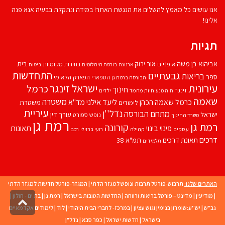
אנו עושים כל מאמץ להשלים את הנגשת האתר! במידה ונתקלת בבעיה אנא פנה
אלינו!
תגיות
אביהוא בן משה
בית
אור ירוק
אופניים
בחירות מקומיות
ארנונה
בורסת היהלומים
ביטוח
התחדשות
גבעתיים
בריאות
ספר
הספארי
הפארק הלאומי
הבורסה ברמת גן
עירונית
ישראל זינגר
כרמל
חינוך
זינגר
חיות מחמד
ילדים
חיה מנע
שאמה
משטרה
ליעד אילני
כרמל שאמה הכהן
מד''א
משטרת
לימודים
עיריית
נדל''ן
מתחם הבורסה
ישראל
עורך דין
נופש
ספורט
משרד החינוך
רמת גן
רמת גן
קורונה
פינוי בינוי
תאונות
עסקים
קהילה
רועי ברזילי
רכב
דרכים
תאונת דרכים
תמ"א 38
תלמידים
האתרים שלנו:
תרבוש-פורטל תרבות ונופש למגזר הדתי
|
המגזר-פורטל חדשות למגזר הדתי
|
מודיעין
|
מדינט – פורטל בריאות ורווחה
|
החדשות הטובות בישראל
|
רמת גן
|
בת ים - חולון
|
גליל
גב"ש
|
יש''ע:שומרון בנימין וגוש עציון
|
במרכז- לחברי הבית היהודי
|
לוד
|
לימודים אקדמאיים
לרא
העמו
בישראל
|
חדשות ישראל
|
כפר סבא
|
נדל"ן