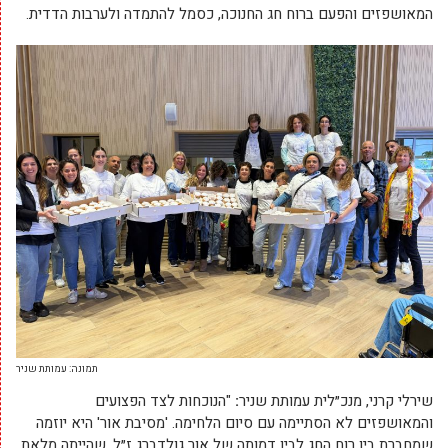
המאושפזים והפעם ברוח חג החנוכה, כסמל להתמדה ולערבות הדדית.
תמונה: עמותת שניר
שירלי קרני, מנכ״לית עמותת שניר
:
"הנוכחות לצד הפצועים
והמאושפזים לא הסתיימה עם סיום הלחימה. 'מסיבת אור' היא יוזמה
שמחברת בין רוח החג לבין דמותה של אור גולדברג ז״ל, שהייתה מלאת