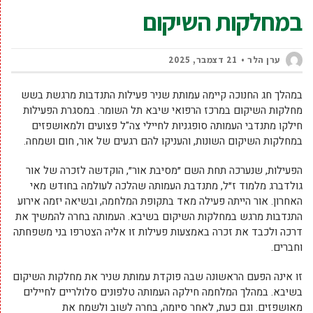
במחלקות השיקום
ערן הלר
21 דצמבר, 2025
במהלך חג החנוכה קיימה עמותת שניר פעילות התנדבות מרגשת בשש
מחלקות השיקום במרכז הרפואי שיבא תל השומר. במסגרת הפעילות
חילקו מתנדבי העמותה סופגניות לחיילי צה"ל פצועים ולמאושפזים
במחלקות השיקום השונות, והעניקו להם רגעים של אור, חום ושמחה.
הפעילות, שנערכה תחת השם ״מסיבת אור״, הוקדשה לזכרה של אור
גולדברג מלמוד ז״ל, מתנדבת העמותה שהלכה לעולמה בחודש מאי
האחרון. אור הייתה פעילה מאד בתקופת המלחמה, ובשיאה יזמה אירוע
התנדבות מרגש במחלקות השיקום בשיבא. העמותה בחרה להמשיך את
דרכה ולכבד את זכרה באמצעות פעילות זו אליה הצטרפו בני משפחתה
וחברים.
זו אינה הפעם הראשונה שבה פוקדת עמותת שניר את מחלקות השיקום
בשיבא. במהלך המלחמה חילקה העמותה טלפונים סלולריים לחיילים
מאושפזים. וגם כעת, לאחר סיומה, בחרה לשוב ולשמח את