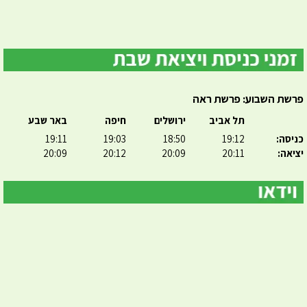
פרשת השבוע: פרשת ראה
תל אביב
ירושלים
חיפה
באר שבע
כניסה:
19:12
18:50
19:03
19:11
יציאה:
20:11
20:09
20:12
20:09