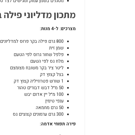
מטגנים בשמן עמוק ומגישים לצד טח
מתכון מדליוני
פילה 
מצרכים
:
ל-
4
מנות
:
800 גרם פילה בקר פרוס למדליונים
שמן זית
פלפל שחור גרוס לפי הטעם
מלח גס לפי הטעם
ליטר ציר בקר משובח מצומצם
בצל קצוץ דק
1 שורש פטרוזיליה קצוץ דק
50 מ״ל דבש דבורים טהור
100 מ״ל יין אדום יבש
ענפי טימין
50 גרם מחמאה
300 גרם ערמונים קצוצים גס
פירה
תפוחי
אדמה
: