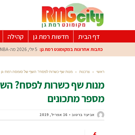
דף הבית
חדשות רמת גן
קהילה
כתבות אחרונות במקומונט רמת גן:
5 יולי, 2026
מה-NBA למרכז הפיתוח ברמת גן: עומרי כספי במפגש הוקרה מיוחד
ראשי
»
צרכנות
»
מנות שף כשרות לפסח? השף של סומסה רמת-גן מ
מנות שף כשרות לפסח? השף
מספר מתכונים
אביעד ברטוב
16 אפריל, 2019