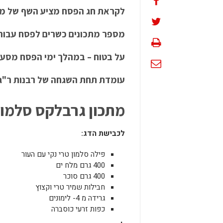
לקראת חג הפסח מציע השף של מ
מספר מתכונים כשרים לפסח עבור ק
על בטוח – במהלך ימי הפסח מסעד
עומדת תחת השגחה של רבנות ר"ג 
מתכון גרבלקס
סלמון
לכבישת
הדג
:
פילה סלמון טרי נקי עם העור
400 גרם מלח ים
400 גרם סוכר
חבילות שמיר טרי וקצוץ
גרידה מ 4- לימונים
כפות זרעי כוסברה