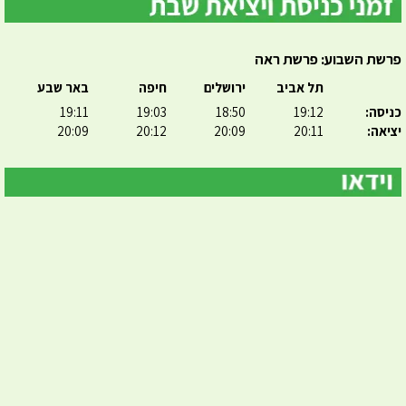
פרשת השבוע: פרשת ראה
תל אביב
ירושלים
חיפה
באר שבע
כניסה:
19:12
18:50
19:03
19:11
יציאה:
20:11
20:09
20:12
20:09