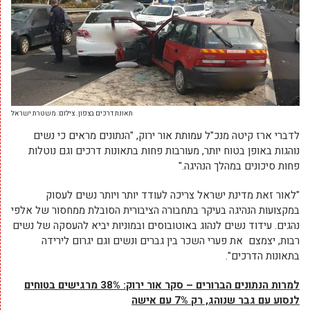
תאונת דרכים בצפון. צילום: משטרת ישראל
לדברי ארז קיטה מנכ"ל עמותת אור ירוק, "הנתונים מראים כי נשים
נוהגות באופן בטוח יותר, מעורבות פחות בתאונות דרכים וגם נוטלות
פחות סיכונים במהלך הנהיגה."
"לאור זאת מדינת ישראל צריכה לעודד יותר ויותר נשים לעסוק
במקצועות הנהיגה בעיקר בתחבורה הציבורית הסובלת ממחסור של אלפי
נהגים. עידוד נשים לנהוג באוטובוסים ובמוניות יביא להעסקה של נשים
רבות, יצמצם את פערי השכר בין גברים ונשים וגם יגרום לירידה
בתאונות הדרכים".
למרות הנתונים הברורים – סקר אור ירוק: 38% מרגישים בטוחים
לנסוע עם גבר שנוהג, רק 7% עם אישה