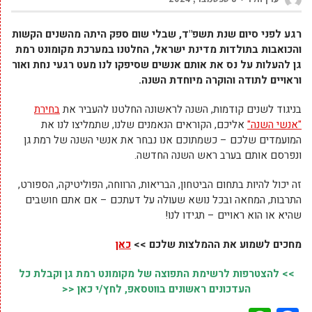
רגע לפני סיום שנת תשפ"ד, שבלי שום ספק היתה מהשנים הקשות
והכואבות בתולדות מדינת ישראל, החלטנו במערכת מקומונט רמת
גן להעלות על נס את אותם אנשים שסיפקו לנו מעט רגעי נחת ואור
וראויים לתודה והוקרה מיוחדת השנה.
בניגוד לשנים קודמות, השנה לראשונה החלטנו להעביר את
בחירת
"אנשי השנה"
אליכם, הקוראים הנאמנים שלנו, שתמליצו לנו את
המועמדים שלכם – כשמתוכם אנו נבחר את אנשי השנה של רמת גן
ונפרסם אותם בערב ראש השנה החדשה.
זה יכול להיות בתחום הביטחון, הבריאות, הרווחה, הפוליטיקה, הספורט,
התרבות, המחאה ובכל נושא שעולה על דעתכם – אם אתם חושבים
שהיא או הוא ראויים – תגידו לנו!
מחכים לשמוע את ההמלצות שלכם >>
כאן
>> להצטרפות לרשימת התפוצה של מקומונט רמת גן וקבלת כל
העדכונים ראשונים בווטסאפ, לחץ/י כאן <<