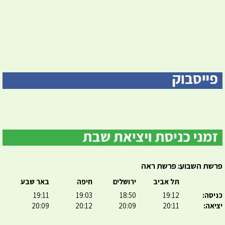
פרשת השבוע: פרשת ראה
תל אביב
ירושלים
חיפה
באר שבע
כניסה:
19:12
18:50
19:03
19:11
יציאה:
20:11
20:09
20:12
20:09