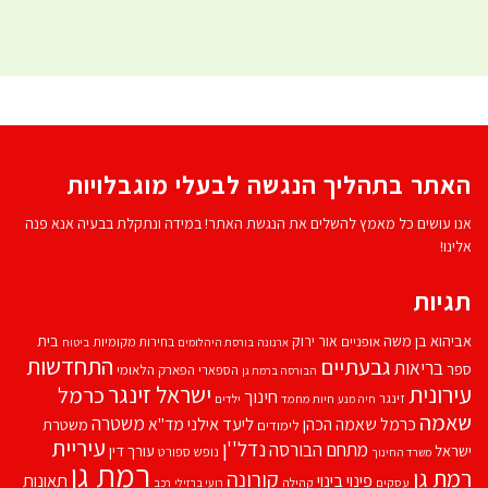
האתר בתהליך הנגשה לבעלי מוגבלויות
אנו עושים כל מאמץ להשלים את הנגשת האתר! במידה ונתקלת בבעיה אנא פנה
אלינו!
תגיות
אביהוא בן משה
בית
אור ירוק
אופניים
בחירות מקומיות
ארנונה
בורסת היהלומים
ביטוח
התחדשות
גבעתיים
בריאות
ספר
הספארי
הפארק הלאומי
הבורסה ברמת גן
עירונית
ישראל זינגר
כרמל
חינוך
זינגר
חיות מחמד
ילדים
חיה מנע
שאמה
משטרה
ליעד אילני
כרמל שאמה הכהן
מד''א
משטרת
לימודים
עיריית
נדל''ן
מתחם הבורסה
ישראל
עורך דין
נופש
ספורט
משרד החינוך
רמת גן
רמת גן
קורונה
פינוי בינוי
תאונות
עסקים
קהילה
רועי ברזילי
רכב