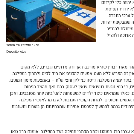
יהווה כלי לקידום
א יחדיר תפיסת
 ערכי החברה.
גה שמבקשת יהדות
מייחלת להחזיר
ארוכה ולהציל
מי את מפלגת נעם? תמונה:
Depositphotos
ר מאוד יבחין שהיא מורכבת אך ורק מדתיים וגברים, ללא מקום
אין זה הפריע ללא מעט אנשים להכניס את היד לכיס ולתמוך במפלגה,
תור יממה המפלגה גייסה כמיליון וחצי ש"ח – באמצעות מימון המונים.
, כי היא נוגעת בנושאים שאין לעסוק בהם ואף מהצד הפחות
 כאלו שמראים כיצד ילדים למשפחות להט"ביות יותר מסובכים, ואכן
ם אנשים חשוכים. למרות הקושי התגובות לא גרמו לאנשי המפלגה
היהודית גרמה להמשיך לפרסם אמירות שמבחינתם הן בוערות וחשובות.
וא עצמו חרג ממנהגו וכתב מכתבי תמיכה בעד המפלגה. אומנם הרב טאו