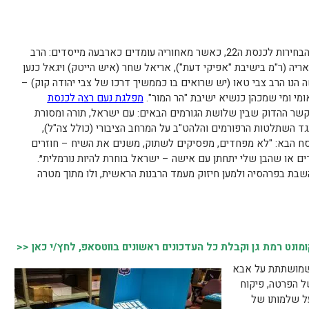
מפלגת נעם הוקמה ביולי האחרון, רגע לפני הבחירות לכנסת ה22, כאשר מאחוריה עומדים כארבעה מייסדים: הרב
 אריה (ר"מ בישיבת "אפיקי דעת"), אריאל שחר (איש הייטק) ויגאל כנען
הנו הרב צבי טאו (יש שרואים בו כממשיך דרכו של צבי יהודה קוק) –
ומי ומי שמכהן כנשיא ישיבת "הר המור".
מפלגת נעם רצה לכנסת
קשר ההדוק שבין שלושת הגורמים הבאים: עם ישראל, תורה ומסורת
גד השתלטות הרפורמים והלהט"ב על המרחב הציבורי (כולל צה"ל),
ח הבא: "לא מפחדים, מפסיקים לשתוק, משנים את השיח – חוזרים
ילדים או שהבן שלי יתחתן עם אישה – ישראל בוחרת להיות נורמלית״.
שבת בפרהסיה ולמען חיזוק מעמד הרבנות הראשית, ולו מתוך מטרה
נט רמת גן וקבלת כל העדכונים ראשונים בווטסאפ, לחץ/י כאן <<
שמושתתת על אבא
ל הפרטה, פיקוח
על שלמותו של