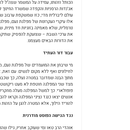
הכותל וזהותו, עמידה על המשמר שצה"ל לא 
אג'נדות הרסניות והקפדה שמשרד החינוך ל
עולם ליברלית מדי, כזו שמשקפת ערבוב של
אלו עיקרי העקרונות של מפלגת נעם, מפל
נורמלית, שלא מאמינה בזוגיות חד מינית, ש
את ערכי השבת – שצועקת להפסיק שתיקה 
את הדורות הבאים מעצמנו.
עבור דור העתיד
מי שיבחן את המועמדים של מפלגת נעם, מה
לחילונים ואף ללא מקום לנשים. עם זאת, 
מתוך הבנה שמדובר במטרה נעלה, כך שכבר ב
מצד שני המפלגה חוטפת לא מעט ריקושטים
פופולארי. כך למשל המפלגה מעלה מחקרים,
אנשים יצאו כנגד נציגי המפלגה וקראו לה
להוריד הילוך, אלא המטרה להגן על הזהות 
נגד הגישה הפוסט מודרנית
אוהדי הרב טאו ומי שעוקב אחריו, גילו שה