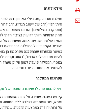
אידאולוגיה
איתי הלוי (הרב של יישוב מגרון), הרב דרור
(נווט קרב במילואים). האדם שעומד בראשה 
אחת הדמויות היותר ידועות בציבור הדתי לא
והאידאולוגיה שמזינה אותה מושתתת על ה
יהודית. הקמפיין של המפלגה בחר לצאת כנ
כאשר הכותרות שהמפלגה מפרסמת הן בנוס
להיות עם נורמלי בארצנו", "גאווה וקניית 
בנוסף, המפלגה פועלת למען חיזוק מעמד ה
להשאיר את תחום הגיור בסמכותה.
עקרונות המפלגה
>> להצטרפות לרשימת התפוצה של מקומו
קידוש השבת, שמירה על זהות משפחתית 
ואמא, גיור שמתבצע כהלכה ללא תחושה ש
על זהות יהודית באמצעות הרבנות, שמירה 