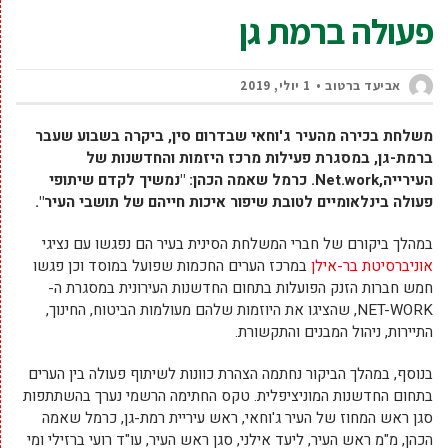
פעולה ברמת גן
אביעד ברטוב
1 יולי, 2019
משלחת בכירה מהעיר ג'וחאי שבדרום סין, ביקרה בשבוע שעבר
ברמת-גן, במסגרת פעילות מרכז היזמות והחדשנות של
העירייה,Net.work. כרמל שאמה הכהן: "נמשיך לקדם שיתופי
פעולה בינלאומיים לטובת שיפור איכות חייהם של תושבי העיר".
במהלך ביקורם של חברי המשלחת הסינית בעיר הם נפגשו עם נציגי
אוניברסיטת בר-אילן
במרכז הערים החכמות שפועל במוסד וכן פגשו
חמש חברות הזנק הפועלות בתחום החדשנות העירונית במסגרת ה-
NET-WORK, שהציגו את היוזמות שלהם מעולמות הביטוח, החינוך,
התיירות, ניהול המבנים והתקשורת.
בנוסף, במהלך הביקור נחתמה הצהרת כוונות לשיתוף פעולה בין הערים
בתחום החדשנות המוניציפלית. טקס החתימה הרשמי נערך בהשתתפות
סגן ראש המחוז של העיר ג'וחאי, ראש עיריית רמת-גן, כרמל שאמה
הכהן, מ"מ ראש העיר, ליעד אילני, סגן ראש העיר, עו"ד רועי ברזילי ומי