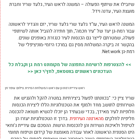
שיובילו את שיתוף הפעולה – המשנה לראש העיר, גלעד שריר וחברת
מועצת העיר, עדנה וידל.
המשנה לראש העיר, עו"ד גלעד שרי גלעד שריר, יזם והגדיר לראשונה
עבור רמת-גן יעד של "עיר חכמה", תוך חתירה להוביל אותה לשיתופי
פעולה, שמטרתם לייצר גם הכנסות לעיר כנגזרת באופנים שונים.
בהקשר זה ביקרה המשלחת מסין גם במרכז היזמי-מוניציפלי של
רמת-גן Net.work.
>> להצטרפות לרשימת התפוצה של מקומונט רמת גן וקבלת כל
העדכונים ראשונים בווטסאפ, לחץ/י כאן <<
ראש עיריית רמת-גן עם ראש המשלחת הסינית. צילום: עופר חן
שריר ציין כי: "בכוונתנו לפעול ביצירתיות במטרה להקל ולהנגיש את
השירותים לתושב מחד ולמנף את הטכנולוגיות הללו ליצירת הכנסות
חלופיות לעיר מאידך, בכדי שבעתיד הן יוכלו להשיא תשואה להכנסה
חליפית לחלקים
מהארנונה העירונית
. בדרך זו הטכנולוגיות יעזרו הן
לטיפול ולאיכות השירות והן להכנסות הרשות. ההסכם עם עיריית ג'וחאי
הינו הסנונית הראשונה לאחר עבודה מאומצת של קידום וטיפוח תחומי