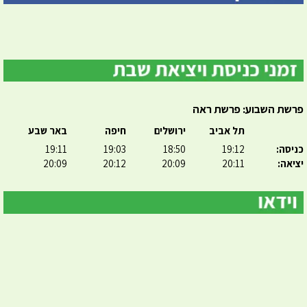
פרשת השבוע: פרשת ראה
תל אביב
ירושלים
חיפה
באר שבע
כניסה:
19:12
18:50
19:03
19:11
יציאה:
20:11
20:09
20:12
20:09