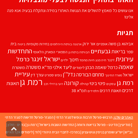
אנו עושים כל מאמץ להשלים את הנגשת האתר! במידה ונתקלת בבעיה אנא פנה
אלינו!
תגיות
אביהוא בן משה
בית
אור ירוק
אופניים
בחירות מקומיות
ארנונה
בורסת היהלומים
ביטוח
התחדשות
גבעתיים
בריאות
ספר
הספארי
הפארק הלאומי
הבורסה ברמת גן
עירונית
ישראל זינגר
כרמל
חינוך
זינגר
חיות מחמד
ילדים
חיה מנע
שאמה
משטרה
ליעד אילני
כרמל שאמה הכהן
מד''א
משטרת
לימודים
עיריית
נדל''ן
מתחם הבורסה
ישראל
עורך דין
נופש
ספורט
משרד החינוך
רמת גן
רמת גן
קורונה
פינוי בינוי
תאונות
עסקים
קהילה
רועי ברזילי
רכב
דרכים
תאונת דרכים
תמ"א 38
תלמידים
האתרים שלנו:
תרבוש-פורטל תרבות ונופש למגזר הדתי
|
המגזר-פורטל חדשות למגזר הדתי
|
מודיעין
|
מדינט – פורטל בריאות ורווחה
|
החדשות הטובות בישראל
|
רמת גן
|
בת ים - חולון
|
גליל
גב"ש
|
יש''ע:שומרון בנימין וגוש עציון
|
במרכז- לחברי הבית היהודי
|
לוד
|
לימודים אקדמאיים
לרא