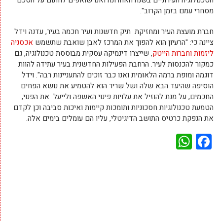
הטכנולוגיה העירוניים בשנה האחרונה ואנו שואפים לחתום על הסכם
מסחרי עמם בזמן הקרוב".
חברת מועצת העיר ומחזיקת תיק חדשנות ועיר חכמה בעיר, עדנה וידל
ציינה כי: "הרעיון הוא להפוך את המרכז לאבן שואבת שתשמש
אכסניה
ליזמות וחברות הייטק
, שייצרו דינמיקה עסקית מבוססת טכנולוגיה, גם
כמקור להכנסות לעיר. הרחבת הפעילות החדשנית בעיר עתידה להוות
דוגמה ומופת ברמה הלאומית ואנו כבר זוכים להתעניינות רבה". וידל
הוסיפה שהיעד הבא שלה ושל שריר הוא להטמיע את נושא הפחים
החכמים, על מנת להוזיל את עלויות פינוי האשפה ולייעל את הפנוי,
הטמעת טכנולוגיות חסכוניות ותומכות קיימות ואיכות סביבה וכן לקדם
את הנפקת כרטיס התושב הדיגיטלי, עליו הם עומלים בימים אלה.
WhatsApp
Facebook