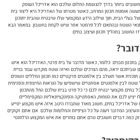
החשובים ביותר בדרך להגשמת החלום שלכם הוא אדריכל העוסק
עשה אומנות תכנון המרחב, כאשר מטרתו של האדריכל היא ליצור בית
 בעלי הבית, תוך שילוב הידע המקצועי שלו שיבטיח שהבית יתוכנן
לתנאי השטח ובהתאם לכל פרמטר אחר שיש לקחת בחשבון. במאמר הבא
 החשוב בתהליך תכנון ועיצוב בתים.
דובר?
בתכנון מבנים. כלומר, כאשר מדובר על בית פרטי, האדריכל הוא איש
ים שביתכם יראה, מהם הצרכים שלכם ואיזה שטח מוקדש עבור בניית
ה תוכנית אשר תשלב בין אלמנטים פרקטיים כמו תכנון החללים השונים
ל שטח לבין אלמנטים אסתטיים שישפיעו על הנראות החיצונית והפנימית
ריכל בתים מקצועי יבטיח לכם כי כל פרט בבית שלכם החל מהתכנון
ו יציע לכם את הנוחות, האסתטיקה והפונקציונאליות המקסימליים
ו של אדריכל בתים, חשוב מאוד שתבררו היטב איזה איש מקצוע יסייע
העיצוב המדובר ויענה על כל הציפיות והחלומות שלכם. אם אתם זקוקים
וק כמה דברים חשובים טרם אתם בוחרים את איש המקצוע הרלוונטי