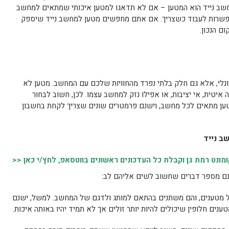
שב נייד הוא המטען – אם לא תדאגו למטען איכותי שמתאים למחשב
שרות לעבוד כשצריך. אם אתם מחפשים מטען למחשב נייד שיספק
ם הנכון.
ונלי, אלא גם חלק בלתי נפרד מהחוויות שלכם עם המחשב. מטען לא
 איטית, אי יציבות, או אפילו נזק למחשב עצמו. לכן, חשוב לבחור
ן מתאים לכל מחשב, וישנם פרמטרים שונים שצריך לקחת בחשבון
ב נייד
נט רמת גן וקבלת כל העדכונים ראשונים בווטסאפ, לחץ/י כאן <<
נם מספר דברים שחשוב לשים אליהם לב:
ל מטענים, והם משתנים בהתאם למותג ולדגם של המחשב. למשל, ישנם
נים חלופין שיכולים להיות יותר זולים אך לא תמיד יהיו באותה איכות.