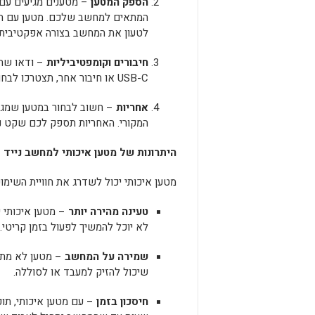
הספק המטען
– מטענים מגיעים עם
המתאים למחשב שלכם. מטען עם הספ
לטעון את המחשב בצורה אפקטיבית.
חיבורים וקומפטיביליות
– ודאו שה
USB-C או חיבור אחר, תצטרכו לבחור במטען שתומך בסוג החיבור הזה.
אחריות
– חשוב לבחור במטען שמגיע
המקורי. האחריות תספק לכם שקט נ
היתרונות של מטען איכותי למחשב נייד
מטען איכותי יכול לשדרג את חוויית השימ
טעינה מהירה יותר
– מטען איכותי 
לא יוכל להמשיך לפעול בזמן קריטי.
שמירה על המחשב
– מטען לא מתאי
שיכול להזיק למעבד או לסוללה.
חיסכון בזמן
– עם מטען איכותי, תוכ