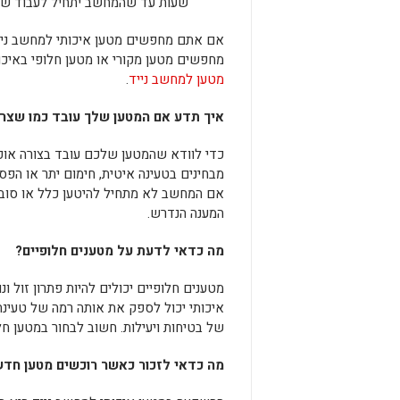
שעות עד שהמחשב יתחיל לעבוד שו
אם אתם מחפשים מטען איכותי למחשב נייד
מחפשים מטען מקורי או מטען חלופי באיכות
מטען למחשב נייד
.
איך תדע אם המטען שלך עובד כמו שצרי
כדי לוודא שהמטען שלכם עובד בצורה אופ
מבחינים בטעינה איטית, חימום יתר או הפס
אם המחשב לא מתחיל להיטען כלל או סובל
המענה הנדרש.
מה כדאי לדעת על מטענים חלופיים?
מטענים חלופיים יכולים להיות פתרון זול 
איכותי יכול לספק את אותה רמה של טעינה
של בטיחות ויעילות. חשוב לבחור במטען חל
מה כדאי לזכור כאשר רוכשים מטען חד