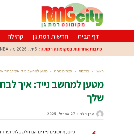
דף הבית
חדשות רמת גן
קהילה
כתבות אחרונות במקומונט רמת גן:
5 יולי, 2026
מה-NBA למרכז הפיתוח ברמת גן: עומרי כספי במפגש הוקרה מיוחד
ראשי
»
צרכנות
»
עצת מומחה
»
מטען למחשב נייד: איך לבחור 
מטען למחשב נייד: איך לב
שלך
ערן הלר
27 אפריל, 2025
כיום, מחשבים ניידים הם חלק בלתי נפרד מ