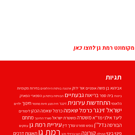
מקומונט רמת גן
לחצו כאן
תגיות
אביהוא בן משה
אור ירוק
אופניים
בחירות מקומיות
ארנונה
בורסת היהלומים
גבעתיים
בריאות
בית ספר
הספארי
הפארק
ביטוח
הבורסה ברמת גן
התחדשות עירונית
חינוך
הלאומי
זינגר
חיות מחמד
ילדים
חיה מנע
ישראל זינגר
כרמל שאמה
כרמל שאמה הכהן
לימודים
משטרה
ליעד אילני
מתחם
מד''א
משטרת ישראל
משרד החינוך
עיריית רמת גן
נדל''ן
הבורסה
עורך דין
נופש
ספורט
עסקים
רמת גן
קורונה
פינוי בינוי
תאונות דרכים
קהילה
רועי ברזילי
רכב