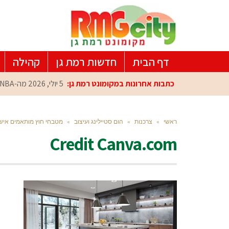
דף הבית
חדשות רמת גן
קהילה
כתבות אחרונות במקומונט רמת גן:
5 יולי, 2026
מה-NBA למרכז הפיתוח ברמת גן: עומרי כספי במפגש הוקרה מיוחד
ראשי
»
צרכנות
»
הום סטיילינג ועיצוב
»
מטבחי חוץ מותאמים איש
Credit Canva.com