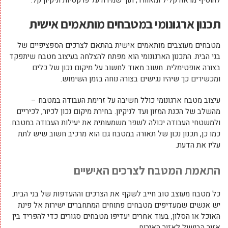
להוסיף מראה קליל ומאוורר, תוך שמירה על פרקטיות וניקיון קל.
תכנון ארגונומי במטבחים מותאמים אישית
מטבחים מעוצבים מותאמים אישית בהתאם לצרכים הספציפיים של
בני הבית. התכנון הארגונומי הוא מפתח להצלחה בעיצוב מטבח שיתפקד
בצורה אופטימלית. חשוב מאוד לחשוב על מיקום נכון של כלים
ומכשירים כך שיהיו נגישים בצורה נוחה בזמן השימוש.
עיצוב מטבח ארגונומי כולל חשיבה על זרימת העבודה במטבח –
מהשלב של הכנת המזון ועד לניקיון. בחירת מיקום נכון לכיור, לכיריים
ולמשטחי העבודה יכולה לשפר משמעותית את יעילות העבודה במטבח.
כמו כן, תכנון נכון של תאורה במטבח גם הוא מרכיב חשוב שיש לתת
עליו את הדעת.
התאמת המטבח לצרכים האישיים
כל מטבח מעוצב טוב חייב לשקף את הצרכים וההעדפות של בני הבית.
יש אנשים שמעדיפים מטבחים פתוחים המתחברים ישירות אל פינת
האוכל או הסלון, בעוד אחרים יעדיפו מטבחים סגורים כדי להפריד בין
אזור הבישול לאזור האירוח.