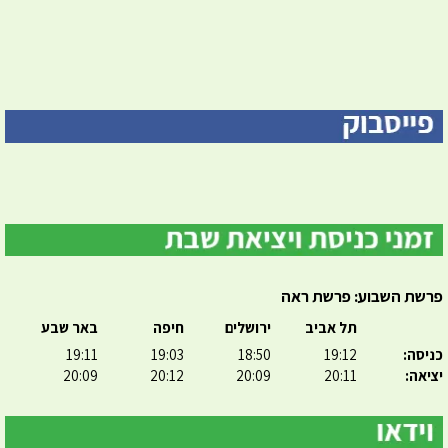
פרשת השבוע: פרשת ראה
תל אביב
ירושלים
חיפה
באר שבע
כניסה:
19:12
18:50
19:03
19:11
יציאה:
20:11
20:09
20:12
20:09