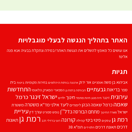
האתר בתהליך הנגשה לבעלי מוגבלויות
אנו עושים כל מאמץ להשלים את הנגשת האתר! במידה ונתקלת בבעיה אנא פנה
אלינו!
תגיות
אביהוא בן משה
בית
אור ירוק
אופניים
בחירות מקומיות
ארנונה
בורסת היהלומים
ביטוח
התחדשות
גבעתיים
בריאות
ספר
הספארי
הפארק הלאומי
הבורסה ברמת גן
עירונית
ישראל זינגר
כרמל
חינוך
זינגר
חיות מחמד
ילדים
חיה מנע
שאמה
משטרה
ליעד אילני
כרמל שאמה הכהן
מד''א
משטרת
לימודים
עיריית
נדל''ן
מתחם הבורסה
ישראל
עורך דין
נופש
ספורט
משרד החינוך
רמת גן
רמת גן
קורונה
פינוי בינוי
תאונות
עסקים
קהילה
רועי ברזילי
רכב
דרכים
תאונת דרכים
תמ"א 38
תלמידים