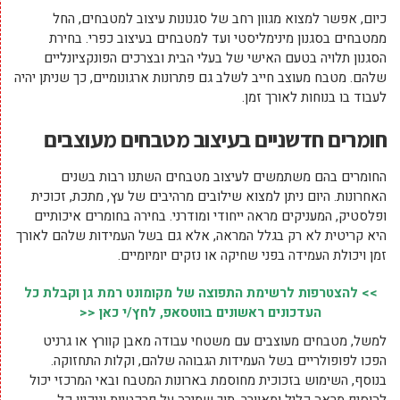
כיום, אפשר למצוא מגוון רחב של סגנונות עיצוב למטבחים, החל
ממטבחים בסגנון מינימליסטי ועד למטבחים בעיצוב כפרי. בחירת
הסגנון תלויה בטעם האישי של בעלי הבית ובצרכים הפונקציונליים
שלהם. מטבח מעוצב חייב לשלב גם פתרונות ארגונומיים, כך שניתן יהיה
לעבוד בו בנוחות לאורך זמן.
חומרים חדשניים בעיצוב מטבחים מעוצבים
החומרים בהם משתמשים לעיצוב מטבחים השתנו רבות בשנים
האחרונות. היום ניתן למצוא שילובים מרהיבים של עץ, מתכת, זכוכית
ופלסטיק, המעניקים מראה ייחודי ומודרני. בחירה בחומרים איכותיים
היא קריטית לא רק בגלל המראה, אלא גם בשל העמידות שלהם לאורך
זמן ויכולת העמידה בפני שחיקה או נזקים יומיומיים.
>> להצטרפות לרשימת התפוצה של מקומונט רמת גן וקבלת כל
העדכונים ראשונים בווטסאפ, לחץ/י כאן <<
למשל, מטבחים מעוצבים עם משטחי עבודה מאבן קוורץ או גרניט
הפכו לפופולריים בשל העמידות הגבוהה שלהם, וקלות התחזוקה.
בנוסף, השימוש בזכוכית מחוסמת בארונות המטבח ובאי המרכזי יכול