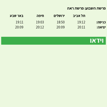
פרשת השבוע: פרשת ראה
תל אביב
ירושלים
חיפה
באר שבע
כניסה:
19:12
18:50
19:03
19:11
יציאה:
20:11
20:09
20:12
20:09