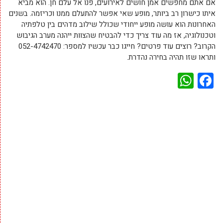
אם אתם מחפשים אמן חושים לאירועים, פנו אל עלם חן. הוא מביא
איתו כישרון רב ביותר, מופע שאי אפשר להתעלם ממנו וכריזמה. בשנים
האחרונות הוא עושה מופע ייחודי שכולל שילוב מדהים בין טלפתיה
וטכנולוגיה, אז מה עוד צריך כדי להבטיח שהצוות ייהנה מערב הגיבוש
הקרוב? רוצים עוד פרטים? חייגו כבר עכשיו למספר: 052-4742470
ותראו שזו תהיה בחירה נהדרת.
WhatsApp
Facebook