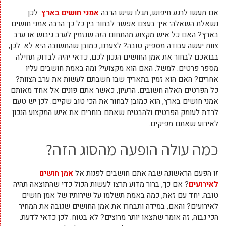
אם תעשו לרגע חיפוש, תגלו שיש הרבה
אמני חושים בארץ
. לכן
נשאלת השאלה: איך בעצם אפשר לבחור בין כל כך הרבה אמני חושים
בארץ? האם כל איש מקצוע מהתחום הזה שנזמין לערב גיבוש או ערב
צוות יעשה עבודה מספיק טובה? לצערנו, כמובן שהתשובה היא לא. לכן,
בבואכם לבחור את אמן החושים הנכון לכם, כדאי יהיה לבדוק תחילה
מספר פרטים. למשל: האם הוא מקצועי? ומה באמת חושבים עליו
אחרים? האם הוא זמין בתאריך שבו חשבתם לעשות את ערב הצוות?
כל הפרטים האלה חשובים. הרעיון, כאשר אתם פונים אל אחד מאותם
אמני חושים בארץ, הוא כמובן לבחור את הכי טוב שקיים. לכן יש טעם
לרדת לעומק הפרטים ולהבטיח שאתם בוחרים את איש המקצוע הנכון
לאירוע שאתם מפיקים.
כמה עולה הופעה מהסוג הזה?
זו הפעם הראשונה שבה אתם חושבים לפנות אל
אמן חושים
לאירועים
? אם כך, ברור מדוע תרצו לעשות הכול כדי שהתוצאה תהיה
טובה. יחד עם זאת, כמה באמת תשלמו על שירותיו של אמן חושים
לאירועים? והאם, במידה ותבחרו את אמן החושים שגובה את המחיר
הכי גבוה, זה אומר שתצאו יותר מרוצים? לא בטוח. לכן כדאי לדעת: