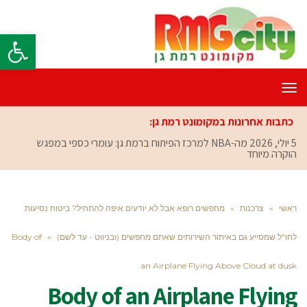
פתח סרגל
תפריט
כתבות אחרונות במקומונט רמת גן:
5 יולי, 2026
מה-NBA למרכז הפיתוח ברמת גן: עומרי כספי במפגש
הוקרה מיוחד
ראשי
»
צרכנות
»
מחפשים רופא אבל לא יודעים איפה להתחיל? ביטוח נסיעות
לחו"ל שמסייע גם באיתור השירותים שאתם מחפשים (ובניווט - עד לשם)
»
Body of
an Airplane Flying Above Cloud at dusk
Body of an Airplane Flying