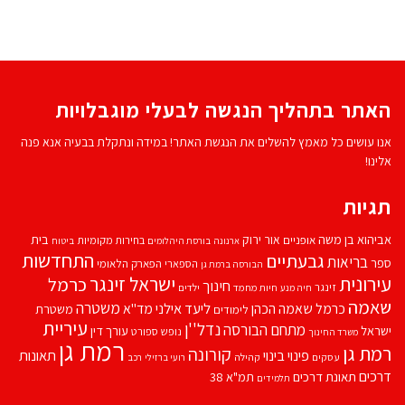
האתר בתהליך הנגשה לבעלי מוגבלויות
אנו עושים כל מאמץ להשלים את הנגשת האתר! במידה ונתקלת בבעיה אנא פנה
אלינו!
תגיות
אביהוא בן משה
בית
אור ירוק
אופניים
בחירות מקומיות
ארנונה
בורסת היהלומים
ביטוח
התחדשות
גבעתיים
בריאות
ספר
הספארי
הפארק הלאומי
הבורסה ברמת גן
עירונית
ישראל זינגר
כרמל
חינוך
זינגר
חיות מחמד
ילדים
חיה מנע
שאמה
משטרה
ליעד אילני
כרמל שאמה הכהן
מד''א
משטרת
לימודים
עיריית
נדל''ן
מתחם הבורסה
ישראל
עורך דין
נופש
ספורט
משרד החינוך
רמת גן
רמת גן
קורונה
פינוי בינוי
תאונות
עסקים
קהילה
רועי ברזילי
רכב
דרכים
תאונת דרכים
תמ"א 38
תלמידים