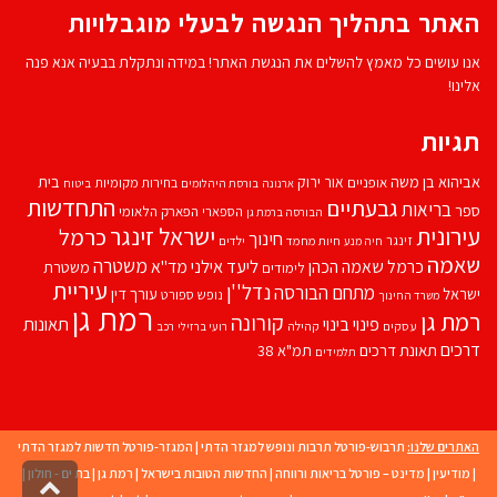
האתר בתהליך הנגשה לבעלי מוגבלויות
אנו עושים כל מאמץ להשלים את הנגשת האתר! במידה ונתקלת בבעיה אנא פנה
אלינו!
תגיות
אביהוא בן משה
בית
אור ירוק
אופניים
בחירות מקומיות
ארנונה
בורסת היהלומים
ביטוח
התחדשות
גבעתיים
בריאות
ספר
הספארי
הפארק הלאומי
הבורסה ברמת גן
עירונית
ישראל זינגר
כרמל
חינוך
זינגר
חיות מחמד
ילדים
חיה מנע
שאמה
משטרה
ליעד אילני
כרמל שאמה הכהן
מד''א
משטרת
לימודים
עיריית
נדל''ן
מתחם הבורסה
ישראל
עורך דין
נופש
ספורט
משרד החינוך
רמת גן
רמת גן
קורונה
פינוי בינוי
תאונות
עסקים
קהילה
רועי ברזילי
רכב
דרכים
תאונת דרכים
תמ"א 38
תלמידים
האתרים שלנו:
תרבוש-פורטל תרבות ונופש למגזר הדתי
|
המגזר-פורטל חדשות למגזר הדתי
|
מודיעין
|
מדינט – פורטל בריאות ורווחה
|
החדשות הטובות בישראל
|
רמת גן
|
בת ים - חולון
|
גליל