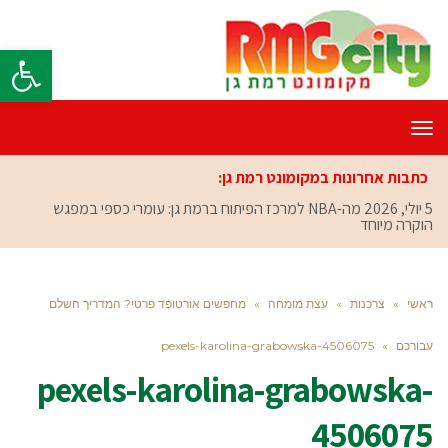
פתח סרגל
תפריט
כתבות אחרונות במקומונט רמת גן:
5 יולי, 2026
מה-NBA למרכז הפיתוח ברמת גן: עומרי כספי במפגש
הוקרה מיוחד
ראשי
»
צרכנות
»
עצת מומחה
»
מחפשים אורטופד פרטי? המדריך השלם
עבורכם
»
pexels-karolina-grabowska-4506075
pexels-karolina-grabowska-
4506075