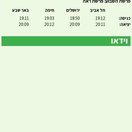
פרשת השבוע: פרשת ראה
תל אביב
ירושלים
חיפה
באר שבע
כניסה:
19:12
18:50
19:03
19:11
יציאה:
20:11
20:09
20:12
20:09