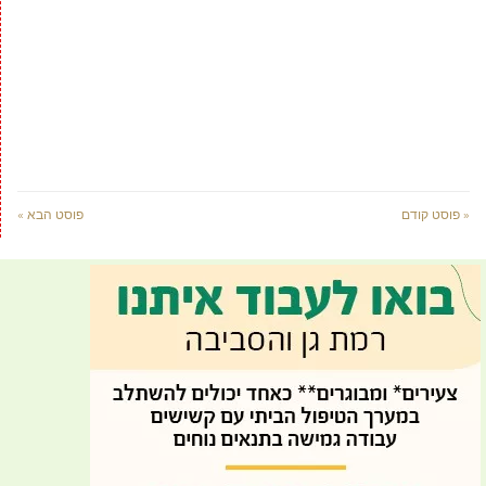
« פוסט קודם
פוסט הבא »