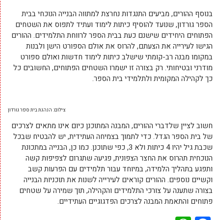
בנוסף ההורים, מביעים התנגדות נחרצת למתווה הבנייה הנוכחי בבית
הספר גורדון, שנועד להוסיף כיתות לימוד ועתיד לתפוס את השטחים
הפתוחים היחידים שישנם כעת בבית הספר לרווחת התלמידים. ההורים
הגישו לעירייה את הצעתם, להרוס את אולם הספורט הישן ולבנות
במקומו מבנה רב-קומתי שישלב כיתות לימוד חדשות ואולם ספורט
מודרני ובטיחותי. רק בצורה זו ישמרו השטחים הפתוחים, החשובים כל
כך לקהילה המקומית ולתלמידי בית הספר.
צילום: הנהגת בית ספר גורדון
חשוב לציין שלדברי ההורים, המבנה המתוכנן כיום אינו מתאים לצרכים
של בית הספר הגדל. כדי לתמוך בצמיחה העתידית, יש להבטיח שבכל
שכבת גיל יהיו 4 כיתות ולא 3, כפי שתוכנן. כמו כן, הבנייה במתכונת
הנוכחית תהרוס את החצר הצפונית, פגיעה שתגרום לצפיפות קשה
ותפגע בתהליך הלמידה, במיוחד עבור תלמידים עם הפרעות קשב
וקשיים נוספים. ההורים קוראים לעירייה לשנות את תוכניות הבנייה
בצורה שתענה על צורכי התלמידים והקהילה, תוך שמירה על שטחים
פתוחים והתאמת המבנה לצרכים הפדגוגיים העתידיים.