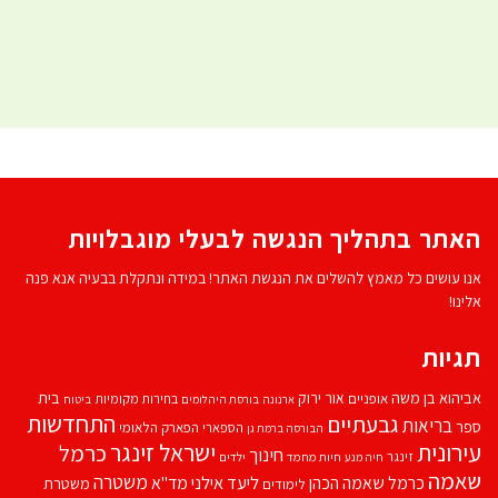
האתר בתהליך הנגשה לבעלי מוגבלויות
אנו עושים כל מאמץ להשלים את הנגשת האתר! במידה ונתקלת בבעיה אנא פנה
אלינו!
תגיות
אביהוא בן משה
בית
אור ירוק
אופניים
בחירות מקומיות
ארנונה
בורסת היהלומים
ביטוח
התחדשות
גבעתיים
בריאות
ספר
הספארי
הפארק הלאומי
הבורסה ברמת גן
עירונית
ישראל זינגר
כרמל
חינוך
זינגר
חיות מחמד
ילדים
חיה מנע
שאמה
משטרה
ליעד אילני
כרמל שאמה הכהן
מד''א
משטרת
לימודים