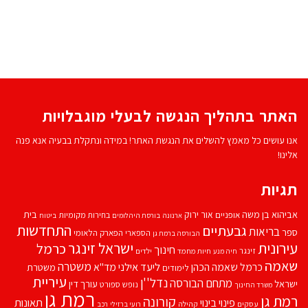
האתר בתהליך הנגשה לבעלי מוגבלויות
אנו עושים כל מאמץ להשלים את הנגשת האתר! במידה ונתקלת בבעיה אנא פנה
אלינו!
תגיות
אביהוא בן משה
בית
אור ירוק
אופניים
בחירות מקומיות
ארנונה
בורסת היהלומים
ביטוח
התחדשות
גבעתיים
בריאות
ספר
הספארי
הפארק הלאומי
הבורסה ברמת גן
עירונית
ישראל זינגר
כרמל
חינוך
זינגר
חיות מחמד
ילדים
חיה מנע
שאמה
משטרה
ליעד אילני
כרמל שאמה הכהן
מד''א
משטרת
לימודים
עיריית
נדל''ן
מתחם הבורסה
ישראל
עורך דין
נופש
ספורט
משרד החינוך
רמת גן
רמת גן
קורונה
פינוי בינוי
תאונות
עסקים
קהילה
רועי ברזילי
רכב