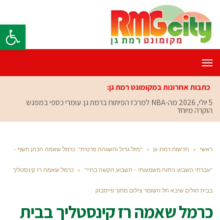
פתח סרגל
תפריט
כתבות אחרונות במקומונט רמת גן:
5 יולי, 2026
מה-NBA למרכז הפיתוח ברמת גן: עומרי כספי במפגש
הוקרה מיוחד
ראשי
»
חדשות רמת-גן
»
"מזל גדול והשגחה פרטית": כרמל שאמה הכהן חשף -
"עברתי השבוע ניתוח משמעותי - השבוע הקשה בחיי"
»
כרמל שאמה רז קינסטליך
בבית חולים שיבא תל השומר צילום מתוך פייסבוק
כרמל שאמה רז קינסטליך בבית