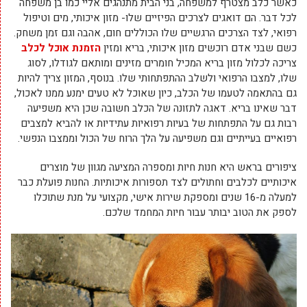
כאשר כלב מצטרף למשפחה, בני הבית מתנהגים אליי כמו בן משפחה
לכל דבר. הם דואגים לצרכים הפיזיים שלו- מזון איכותי, מים וטיפול
רפואי, לצד הצרכים הרגשיים שלו הכוללים חום, אהבה וגם זמן משחק.
כשם שבני אדם רוכשים מזון איכותי, בריא ומזין
הזמנת אוכל לכלב
צריכה לכלול מזון בריא המכיל חומרים מזינים ומותאם לגודלו, לסוג
שלו, למצבו הרפואי ולשלב ההתפתחותי שלו. בנוסף, המזון צריך להיות
גם בהתאמה לטעמו של הכלב, כיון שאוכל לא טעים ימנע ממנו לאכול,
דבר שאינו בריא. דאגה לתזונה של הכלב חשובה שכן היא משפיעה
רבות גם על התפתחות של בעיות רפואיות עתידיות או להביא למצבים
רפואיים בעייתיים וגם משפיעה על הלך הרוח של הכול וממצבו הנפשי.
ציפורים בראש היא חנות חיות ומספרה המציעה מגוון של מוצרים
איכותיים לכלבים וחתולים לצד תספורות איכותיות. החנות פועלת כבר
למעלה מ-16 שנים ומספקת שירות אישי, מקצועי על מנת שתוכלו
לספק את הטוב יבותר עבור חיות המחמד שלכם.