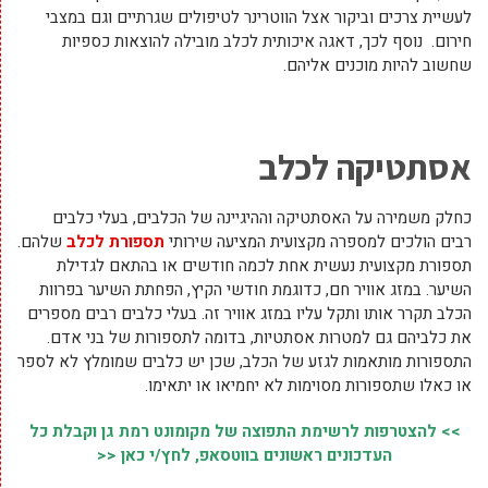
לעשיית צרכים וביקור אצל הווטרינר לטיפולים שגרתיים וגם במצבי
חירום. נוסף לכך, דאגה איכותית לכלב מובילה להוצאות כספיות
שחשוב להיות מוכנים אליהם.
אסתטיקה לכלב
כחלק משמירה על האסתטיקה וההיגיינה של הכלבים, בעלי כלבים
רבים הולכים למספרה מקצועית המציעה שירותי
תספורת לכלב
שלהם.
תספורת מקצועית נעשית אחת לכמה חודשים או בהתאם לגדילת
השיער. במזג אוויר חם, כדוגמת חודשי הקיץ, הפחתת השיער בפרוות
הכלב תקרר אותו ותקל עליו במזג אוויר זה. בעלי כלבים רבים מספרים
את כלביהם גם למטרות אסתטיות, בדומה לתספורות של בני אדם.
התספורות מותאמות לגזע של הכלב, שכן יש כלבים שמומלץ לא לספר
או כאלו שתספורות מסוימות לא יחמיאו או יתאימו.
>> להצטרפות לרשימת התפוצה של מקומונט רמת גן וקבלת כל
העדכונים ראשונים בווטסאפ, לחץ/י כאן <<