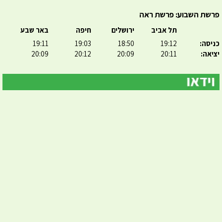
פרשת השבוע: פרשת ראה
תל אביב
ירושלים
חיפה
באר שבע
כניסה:
19:12
18:50
19:03
19:11
יציאה:
20:11
20:09
20:12
20:09