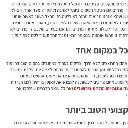
ת למי שמתקשים קצת בבחירה של מתנה מוצלחת. זר פרחים הוא פריט
, פרחים הם הביטוי הפשוט ביותר לאהבה ולהוקרה. מצד אחד, הם לא
וש שמא אנחנו מביאים מתנה לא רלוונטית. מהצד השני, כאשר אנחנו
שרים לאותו אדם את האהבה שלנו כלפיו. כמובן, כאשר אתם בוחרים
 הנכון כדי לשלוח את זר הפרחים. גם אם בעיניים שלכם זר פרחים לא
ים זו ממש אומנות. במאמר הבא נסביר יותר ונעזור לכם לבחור נכון.
הכל במקום אחד
 אתם מתרוצצים ללא הירף. צריכים לעמוד באתגרים במקום העבודה ומול
למי בכלל יש זמן או כוח להתמודד עם הכנות לאיזה יום הולדת במשרד
תעצרו רגע לחשוב, הרי שאתם אוהבים את אותם אנשים שאתם
ל מה שאתם צריכים לעשות זה למצוא את האופן בו יהיה לכם הכי נוח
גם
עוגות יום הולדת בירושלים
ואת כל שאר הדברים שיהפכו את
.
ועי הטוב ביותר
ן בנוחות כל מה שצריך לחגיגה אמיתית. מכאן אנחנו נעשה עבורכם