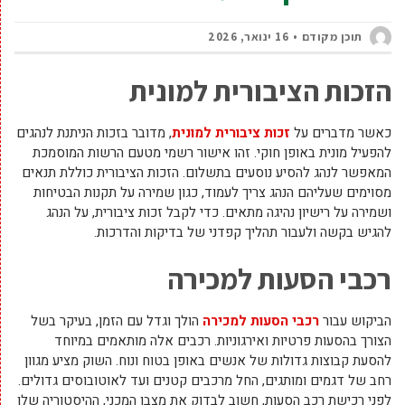
תוכן מקודם
16 ינואר, 2026
הזכות הציבורית למונית
כאשר מדברים על
זכות ציבורית למונית
, מדובר בזכות הניתנת לנהגים
להפעיל מונית באופן חוקי. זהו אישור רשמי מטעם הרשות המוסמכת
המאפשר לנהג להסיע נוסעים בתשלום. הזכות הציבורית כוללת תנאים
מסוימים שעליהם הנהג צריך לעמוד, כגון שמירה על תקנות הבטיחות
ושמירה על רישיון נהיגה מתאים. כדי לקבל זכות ציבורית, על הנהג
להגיש בקשה ולעבור תהליך קפדני של בדיקות והדרכות.
רכבי הסעות למכירה
הביקוש עבור
רכבי הסעות למכירה
הולך וגדל עם הזמן, בעיקר בשל
הצורך בהסעות פרטיות ואירגוניות. רכבים אלה מותאמים במיוחד
להסעת קבוצות גדולות של אנשים באופן בטוח ונוח. השוק מציע מגוון
רחב של דגמים ומותגים, החל מרכבים קטנים ועד לאוטובוסים גדולים.
לפני רכישת רכב הסעות, חשוב לבדוק את מצבו המכני, ההיסטוריה שלו