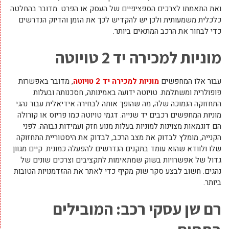
ואת התאמתו לצרכים הספציפיים של העסק או הפרט. מדובר בהחלטה
כלכלית משמעותית ולכן יש להקדיש לכך את הזמן והדיוק הנדרשים
כדי לבחור את הרכב המתאים ביותר.
מוניות למכירה יד 2 טויוטה
עבור אלו המחפשים
מוניות למכירה יד 2 טויוטה
, מדובר באפשרות
פופולרית ומשתלמת. טויוטה ידועה באמינותה, חסכנותה ובעלות
התחזוקה הנמוכה שלה, מה שהופך אותה לבחירה אידיאלית עבור נהגי
מוניות המחפשים רכבים יד שנייה. דגמי טויוטה כמו פריוס או קורולה
הם דוגמאות מצוינות למוניות בעלות מנוע חזק ועמידות גבוהה. לפני
הקנייה, מומלץ לבדוק את מצב הרכב, לבדוק את היסטוריית התחזוקה
שלו ולוודא שהוא עומד בתקנים הנדרשים להפעלה כמונית. קיים מגוון
גדול של אפשרויות בשוק שמתאימות לתקציבים וצרכים שונים של
נהגים. חשוב לבצע סקר שוק מקיף כדי לאתר את ההזדמנויות הטובות
ביותר.
רם שן עסקי רכב: המובילים