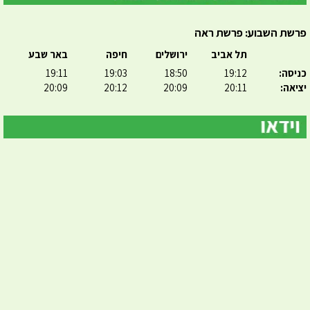
פרשת השבוע: פרשת ראה
תל אביב
ירושלים
חיפה
באר שבע
כניסה:
19:12
18:50
19:03
19:11
יציאה:
20:11
20:09
20:12
20:09