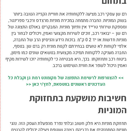
בתחום
רם שן עסקי רכב מציעה ללקוחותיה את חוויית הקנייה הטובה ביותר
בשוק המוניות. החברה מתמחה במכירת מוניות מרצדס ורכבי ספרינטר,
ומספקת שירותי טרייד אין ותיווך מוניות. המבקרים באולם התצוגה של
רם שן – יבואני רכב
, זוכים לשירות מקצועי ואמין, ויכולים לבחור בין
מוניות חדשות או יד 2 0 ק"מ. בזכות הידע והניסיון הרב של החברה,
אלפי לקוחות לא טועים בבחירתם לקנות מונית רק ברם שן. בנוסף,
החברה מעניקה ללקוחות תמיכה מקצועית בנושאים שונים כמו מימון,
ביטוח רכב ותחזוקתו. בכך, היא מבטיחה כי לקוחותיה יזכו לשירות מקיף
ואמין היכול לשפר את חווית השימוש ברכב.
>> להצטרפות לרשימת התפוצה של מקומונט רמת גן וקבלת כל
העדכונים ראשונים בווטסאפ, לחץ/י כאן <<
חשיבות מושקעת בתחזוקת
המוניות
תחזוקת מוניות היא חלק חשוב ובלתי נפרד מהפעלת העסק הזה. נהגי
מוניות המתחזקים את רכביהם בצורה שוטפת ויעילה יכולים להבטיח