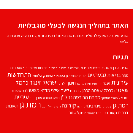
האתר בתהליך הנגשה לבעלי מוגבלויות
אנו עושים כל מאמץ להשלים את הנגשת האתר! במידה ונתקלת בבעיה אנא פנה
אלינו!
תגיות
אביהוא בן משה
בית
אור ירוק
אופניים
בחירות מקומיות
ארנונה
בורסת היהלומים
ביטוח
התחדשות
גבעתיים
בריאות
ספר
הספארי
הפארק הלאומי
הבורסה ברמת גן
עירונית
ישראל זינגר
כרמל
חינוך
זינגר
חיות מחמד
ילדים
חיה מנע
שאמה
משטרה
ליעד אילני
כרמל שאמה הכהן
מד''א
משטרת
לימודים
עיריית
נדל''ן
מתחם הבורסה
ישראל
עורך דין
נופש
ספורט
משרד החינוך
רמת גן
רמת גן
קורונה
פינוי בינוי
תאונות
עסקים
קהילה
רועי ברזילי
רכב
דרכים
תאונת דרכים
תמ"א 38
תלמידים