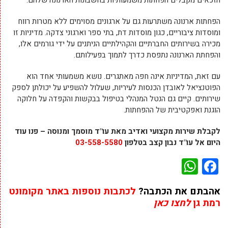
הזכאים מקבלים הפחתות משמעותיות בחשבונות הארנונה שלהם.
הפחתות ארנונה משתרעות גם על ארגונים מסוימים ללא מטרות רווח
ומוסדות ציבוריים, כגון מוסדות דת, בתי ספר וארגוני צדקה. מדיניות זו
מכירה בשירותים החברתיים והקהילתיים הניתנים על ידי גורמים אלו,
והפחתת הארנונה נתפסת כדרך לתמוך בפעילותם.
עם זאת, המדיניות אינה חפה מאתגרים. נושא משמעותי אחד הוא
הפוטנציאל לאובדן הכנסות לעיריות, שעלול להשפיע על יכולתן לספק
שירותים. קיים גם הנטל המנהלי בטיפול בבקשות והקפדה על חלוקה
הוגנת ואפקטיבית של ההפחתות.
לקבלת שירות מקצועי ואדיב מאת עו"ד מוסמך ומנוסה – פנו עוד
היום אל עו"ד נבון קצב בטלפון
03-558-5580
WhatsApp
Facebook
אהבתם את הכתבה?
לכתבות נוספות באתר מקומונט
רמת גן
לחצו כאן