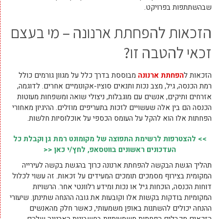
שבהשתתפות בפרויקט.
הזכאות להפחתת ארנונה – מי בעצם
זכאי להטבה זו?
הזכאות ל
הפחתת ארנונה
מבוססת בדרך כלל על מגוון גורמים כולל
רמת הכנסה, גיל, מצב נכות ותנאים סוציו-אקונומיים אחרים. לדוגמה,
אזרחים ותיקים, אנשים עם מוגבלות, ניצולי שואה ומשפחות מעוטות
הכנסה הם בין אלה שעשויים לזכות בתעריפים מוזלים. ההיגיון מאחורי
הפחתות אלו הוא להקל על העומס הכספי על אוכלוסיות חלשות.
>> להצטרפות לרשימת התפוצה של מקומונט רמת גן וקבלת כל
העדכונים ראשונים בווטסאפ, לחץ/י כאן <<
תהליך הגשת הבקשה להפחתת ארנונה כרוך בהגשת בקשה לעירייה
המקומית בצירוף מסמכים תומכים המעידים על זכאות. זה עשוי לכלול
דוחות הכנסה, הוכחות גיל או נכות ומידע רלוונטי אחר. הרשויות
המקומיות בודקות בקשות אלו וקובעות את גובה ההנחה שתינתן. שיעורי
ההנחה יכולים להשתנות באופן משמעותי, כאשר חלק מהאנשים