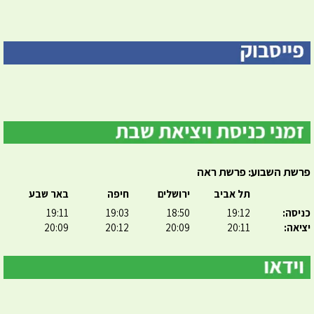
פרשת השבוע: פרשת ראה
תל אביב
ירושלים
חיפה
באר שבע
כניסה:
19:12
18:50
19:03
19:11
יציאה:
20:11
20:09
20:12
20:09