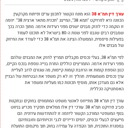
עורך דין תמ"א 38
הוא מונח הקשור לתכנון ערים ופיתוח מקרקעין.
הכוונה היא לפרויקט "תמא 38", המייצג "תכנית מתאר ארצית 38". יוזמה
זו הוקמה כדי לחזק מבנים ישנים מפני רעידות אדמה. מתוך הכרה בכך
שמבנים רבים שנבנו לפני שנות ה-80 בישראל לא תוכננו לעמוד
בפעילות סיסמית, הממשלה הציגה את תמ"א 38 כדי לעודד את החיזוק
של מבנים אלו.
לפי תמ"א 38, בעלי נכסים מקבלים תמריץ לחזק את המבנים שלהם
מפני רעידות אדמה. התמריצים כוללים התרת בנייה נוספת בנכס הקיים,
כגון הוספת קומות או הרחבת קומות קיימות, מה שגורם לרוב לעליית
ערך נכסים משמעותית. תהליך זה לא רק משפר את הבטיחות של הבניין
אלא גם מעדכן אותו, מוסיף תכונות כמו מעליות ומשפר את
האסתטיקה הכללית.
עורך דין תמ"א 38 מתייחס לאנשי משפט המתמחים בחוקים ובתקנות
סביב פרויקט תמ"א 38. עורכי דין אלו ממלאים תפקיד מכריע בניווט
בנוף המשפטי המורכב הקשור ליוזמה זו להתחדשות עירונית. הם
מייעצים לבעלי נכסים, יזמים ודיירים לגבי זכויותיהם וחובותיהם
במסגרת התוכנית, תוך הקפדה על עמידה בחוק תוך מיקסום התועלת