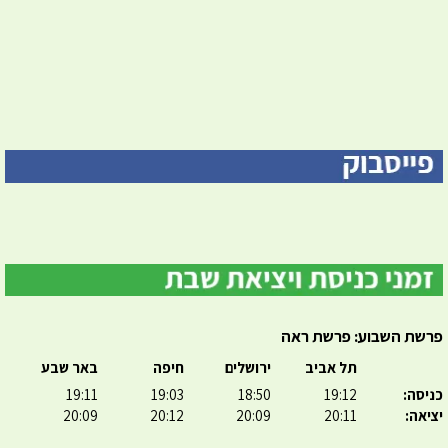
פרשת השבוע: פרשת ראה
תל אביב
ירושלים
חיפה
באר שבע
כניסה:
19:12
18:50
19:03
19:11
יציאה:
20:11
20:09
20:12
20:09