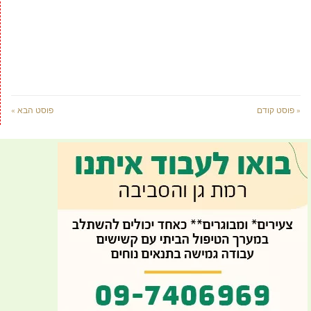
« פוסט קודם
פוסט הבא »