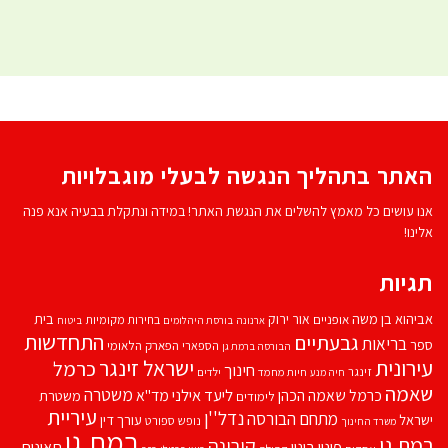
האתר בתהליך הנגשה לבעלי מוגבלויות
אנו עושים כל מאמץ להשלים את הנגשת האתר! במידה ונתקלת בבעיה אנא פנה
אלינו!
תגיות
אביהוא בן משה
בית
אור ירוק
אופניים
בחירות מקומיות
ארנונה
בורסת היהלומים
ביטוח
התחדשות
גבעתיים
בריאות
ספר
הספארי
הפארק הלאומי
הבורסה ברמת גן
עירונית
ישראל זינגר
כרמל
חינוך
זינגר
חיות מחמד
ילדים
חיה מנע
שאמה
משטרה
ליעד אילני
כרמל שאמה הכהן
מד''א
משטרת
לימודים
עיריית
נדל''ן
מתחם הבורסה
ישראל
עורך דין
נופש
ספורט
משרד החינוך
רמת גן
רמת גן
קורונה
פינוי בינוי
תאונות