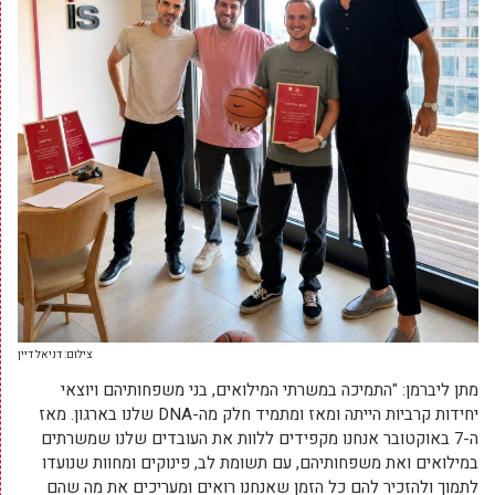
צילום: דניאל דיין
מתן ליברמן: "התמיכה במשרתי המילואים, בני משפחותיהם ויוצאי
יחידות קרביות הייתה ומאז ומתמיד חלק מה-DNA שלנו בארגון. מאז
ה-7 באוקטובר אנחנו מקפידים ללוות את העובדים שלנו שמשרתים
במילואים ואת משפחותיהם, עם תשומת לב, פינוקים ומחוות שנועדו
לתמוך ולהזכיר להם כל הזמן שאנחנו רואים ומעריכים את מה שהם