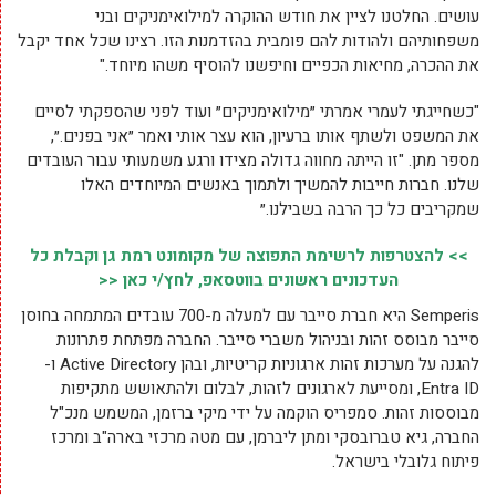
עושים. החלטנו לציין את חודש ההוקרה למילואימניקים ובני
משפחותיהם ולהודות להם פומבית בהזדמנות הזו. רצינו שכל אחד יקבל
את ההכרה, מחיאות הכפיים וחיפשנו להוסיף משהו מיוחד."
"כשחייגתי לעמרי אמרתי ״מילואימניקים״ ועוד לפני שהספקתי לסיים
את המשפט ולשתף אותו ברעיון, הוא עצר אותי ואמר ״אני בפנים.״,
מספר מתן. "זו הייתה מחווה גדולה מצידו ורגע משמעותי עבור העובדים
שלנו. חברות חייבות להמשיך ולתמוך באנשים המיוחדים האלו
שמקריבים כל כך הרבה בשבילנו.״
>> להצטרפות לרשימת התפוצה של מקומונט רמת גן וקבלת כל
העדכונים ראשונים בווטסאפ, לחץ/י כאן <<
Semperis היא חברת סייבר עם למעלה מ-700 עובדים המתמחה בחוסן
סייבר מבוסס זהות ובניהול משברי סייבר. החברה מפתחת פתרונות
להגנה על מערכות זהות ארגוניות קריטיות, ובהן Active Directory ו-
Entra ID, ומסייעת לארגונים לזהות, לבלום ולהתאושש מתקיפות
מבוססות זהות. סמפריס הוקמה על ידי מיקי ברזמן, המשמש מנכ"ל
החברה, גיא טברובסקי ומתן ליברמן, עם מטה מרכזי בארה"ב ומרכז
פיתוח גלובלי בישראל.