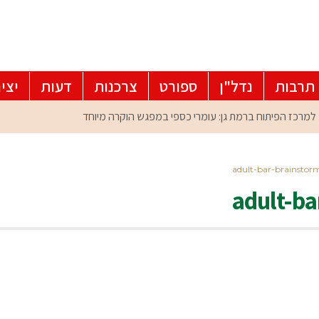
תרבות
נדל"ן
ספורט
צרכנות
דעות
יצי
adult-bar-brainstor
adult-ba