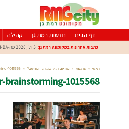
דף הבית
חדשות רמת גן
קהילה
כתבות אחרונות במקומונט רמת גן:
5 יולי, 2026
מה-NBA למרכז הפיתוח ברמת גן: עומרי כספי במפגש הוקרה מיוחד
ראשי
»
צרכנות
»
מה עם תואר במדעי המחשב?
»
ming-1015568
r-brainstorming-1015568