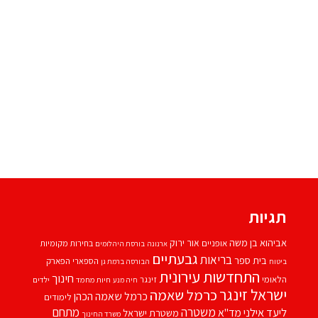
תגיות
אביהוא בן משה
אור ירוק
אופניים
בחירות מקומיות
ארנונה
בורסת היהלומים
גבעתיים
בריאות
בית ספר
הספארי
הפארק
ביטוח
הבורסה ברמת גן
התחדשות עירונית
חינוך
הלאומי
זינגר
חיות מחמד
ילדים
חיה מנע
ישראל זינגר
כרמל שאמה
כרמל שאמה הכהן
לימודים
משטרה
ליעד אילני
מתחם
מד''א
משטרת ישראל
משרד החינוך