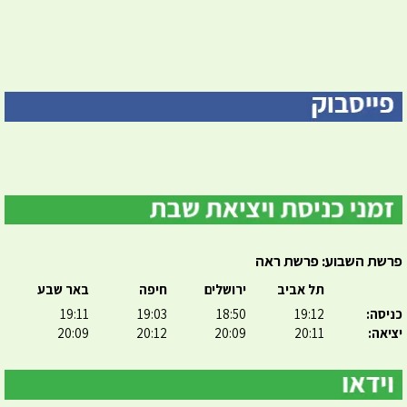
פרשת השבוע: פרשת ראה
תל אביב
ירושלים
חיפה
באר שבע
כניסה:
19:12
18:50
19:03
19:11
יציאה:
20:11
20:09
20:12
20:09