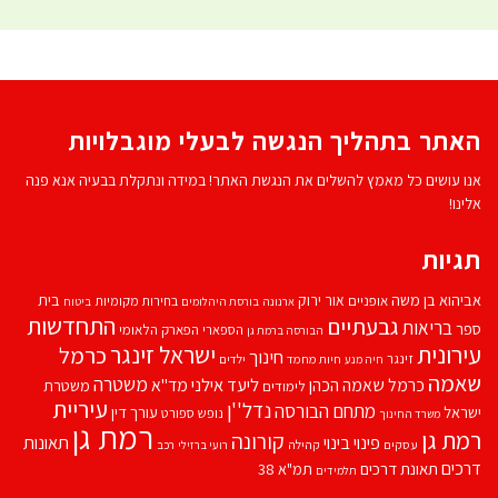
האתר בתהליך הנגשה לבעלי מוגבלויות
אנו עושים כל מאמץ להשלים את הנגשת האתר! במידה ונתקלת בבעיה אנא פנה
אלינו!
תגיות
אביהוא בן משה
בית
אור ירוק
אופניים
בחירות מקומיות
ארנונה
בורסת היהלומים
ביטוח
התחדשות
גבעתיים
בריאות
ספר
הספארי
הפארק הלאומי
הבורסה ברמת גן
עירונית
ישראל זינגר
כרמל
חינוך
זינגר
חיות מחמד
ילדים
חיה מנע
שאמה
משטרה
ליעד אילני
כרמל שאמה הכהן
מד''א
משטרת
לימודים
עיריית
נדל''ן
מתחם הבורסה
ישראל
עורך דין
נופש
ספורט
משרד החינוך
רמת גן
רמת גן
קורונה
פינוי בינוי
תאונות
עסקים
קהילה
רועי ברזילי
רכב
דרכים
תאונת דרכים
תמ"א 38
תלמידים