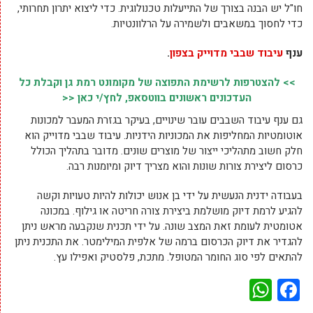
חו"ל יש הבנה בצורך של התייעלות טכנולוגית. כדי ליצוא יתרון תחרותי,
כדי לחסוך במשאבים ולשמירה על הרלוונטיות.
ענף
עיבוד שבבי מדוייק בצפון
.
>> להצטרפות לרשימת התפוצה של מקומונט רמת גן וקבלת כל
העדכונים ראשונים בווטסאפ, לחץ/י כאן <<
גם ענף עיבוד השבבים עובר שינויים, בעיקר בגזרת המעבר למכונות
אוטומטיות המחליפות את המכוניות הידניות. עיבוד שבבי מדוייק הוא
חלק חשוב מתהליכי ייצור של מוצרים שונים. מדובר בתהליך הכולל
כרסום ליצירת צורות שונות והוא מצריך דיוק ומיומנות רבה.
בעבודה ידנית הנעשית על ידי בן אנוש יכולות להיות טעויות וקשה
להגיע לרמת דיוק מושלמת ביצירת צורה חריטה או גילוף. במכונה
אטומטית לעומת זאת המצב שונה. על ידי תכנית שנקבעה מראש ניתן
להגדיר את דיוק הכרסום ברמה של אלפית המילימטר. את התכנית ניתן
להתאים לפי סוג החומר המטופל. מתכת, פלסטיק ואפילו עץ.
WhatsApp
Facebook