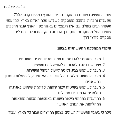
צילום: כריס רלסטון
ענפי התעשיה השונים הממוקמים בצפון הארץ כוללים קרוב ל700
מפעלים וחברות. בתוכם מועסקים כשליש מכח האדם בארץ. כמו ענפי
תעשיה רבים בעולם, גם אלו הנמצאים באזור צפון הארץ עובר מהפכים
שונים. החל ממחקר ופיתוח, דרך הנדסה מתקדמת וכלה במודלים
עסקיים פורצי דרך.
עיקרי המהפכת התעשיתית בצפון:
מעבר מאסיבי להנדסת ננו של חומרים סיבים ומשטחים.
שימוש בבינה מלאכותית להתייעלות בתעשייה.
מעבר לשימוש בביג דאטה לייעול הניהול והשירות.
מעבר למחשוב מלא בניהול שרשרת האספקה, להתיעלות וחסכון
במשאבים.
מעבר לשימוש בשיטות ייצור ירוקות, כדוגמת שימוש באנרגיה
סולארית או מוצרים מתכלים.
התייעלות בתחומי הייצור השונים באמצעות מכונות מותאמות
המחליפות את הגורם האנושי.
ניכר כי בענפי התעשייה השונים בצפון המייצרים עבור כל הארץ ועבור