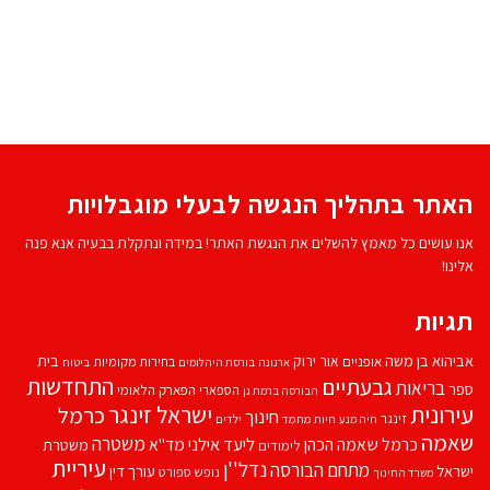
האתר בתהליך הנגשה לבעלי מוגבלויות
אנו עושים כל מאמץ להשלים את הנגשת האתר! במידה ונתקלת בבעיה אנא פנה
אלינו!
תגיות
אביהוא בן משה
בית
אור ירוק
אופניים
בחירות מקומיות
ארנונה
בורסת היהלומים
ביטוח
התחדשות
גבעתיים
בריאות
ספר
הספארי
הפארק הלאומי
הבורסה ברמת גן
עירונית
ישראל זינגר
כרמל
חינוך
זינגר
חיות מחמד
ילדים
חיה מנע
שאמה
משטרה
ליעד אילני
כרמל שאמה הכהן
מד''א
משטרת
לימודים
עיריית
נדל''ן
מתחם הבורסה
ישראל
עורך דין
נופש
ספורט
משרד החינוך