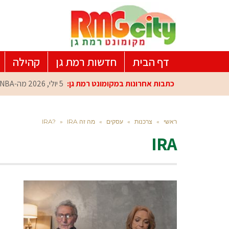
דף הבית
חדשות רמת גן
קהילה
כתבות אחרונות במקומונט רמת גן:
5 יולי, 2026
מה-NBA למרכז הפיתוח ברמת גן: עומרי כספי במפגש הוקרה מיוחד
ראשי
»
צרכנות
»
עסקים
»
מה זה IRA?
IRA
»
IRA