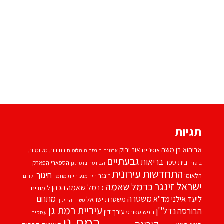
תגיות
אביהוא בן משה
אור ירוק
אופניים
בחירות מקומיות
ארנונה
בורסת היהלומים
גבעתיים
בריאות
בית ספר
הספארי
הפארק
ביטוח
הבורסה ברמת גן
התחדשות עירונית
חינוך
הלאומי
זינגר
חיות מחמד
ילדים
חיה מנע
ישראל זינגר
כרמל שאמה
כרמל שאמה הכהן
לימודים
משטרה
ליעד אילני
מתחם
מד''א
משטרת ישראל
משרד החינוך
עיריית רמת גן
נדל''ן
הבורסה
עורך דין
נופש
ספורט
עסקים
רמת גן