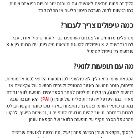
הליך זה פחות מתאים לאנשים עם השמנת יתר ובעיות רפואיות שונות,
כמו רגישות לקור, מערכת חיסון חלשה או מחלת כבד.
כמה טיפולים צריך לעבור?
מטופלים מדווחים על צמצום השומנים כבר לאחר טיפול אחד, אבל
לרוב נדרשים 3-2 טיפולים להשגת תוצאות מיטביות, עם מרווח בין 8-6
שבועות בין טיפול לטיפול.
מה עם תופעות לוואי?
הקפאת שומן היא הליך לא פולשני ולכן תופעות הלוואי (כמו אדמומיות,
נפיחות, חוסר תחושה באזור המטופל ולעתים תחושה של עקצוצים או
רגישות למגע), הן קלות וחולפות לאחר מספר ימים. תופעת לוואי נדירה
מאוד, כמו היפרפלזיה פרדוקסלית של שומן (
PAH
), היא תגובה שבה
במקום שתאי השומן וצטמצמו, מתפתח באזור גוש שומני נוקשה ובולט.
למרות נדירותה, חשוב להיות מודעים לתופעה זו, ובשיחת הייעוץ, לבקש
מהמטפל הסבר מקיף על תופעות הלוואי של הקפאת שומן.
לבסוף, הקפאת שומן מציעה פתרון יעיל, נוח ובטוח לאנשים שרוצים