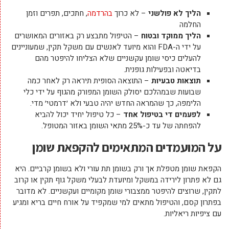
הליך לא פולשני
– לא כרוך
בהרדמה
, חתכים, תפרים וזמן
החלמה
הליך ממוקד ובטוח
– הטיפול מתבצע רק באזורים המאושרים
על ידי ה-
FDA
והוא מיועד לאנשים עם משקל תקין, שמעוניינים
להעלים כיסי שומן עקשניים שלא הצליחו להיפטר מהם
בדיאטה ובפעילות גופנית.
תוצאות טבעיות
– התוצאה הסופית תיראה רק לאחר כמה
שבועות שבמהלכם יסולק השומן המפורק מהגוף על ידי כלי
הלימפה, כך שהמראה החדש יהיה טבעי ולא ׳דרמטי׳ מדי.
לפעמים די בטיפול אחד
– כל טיפול יחיד יכול להביא
להפחתה של עד כ-25% מתאי השומן באזור המטופל.
על המועמדים המתאימים להקפאת שומן
הקפאת שומן מטפלת אך ורק בשומן תת עורי ולא בשומן קרביים. היא
גם לא פתרון לירידה במשקל ומיועדת לבעלי משקל גוף תקין או קרוב
לתקין, שרוצים להיפטר ממצבורי שומן מקומיים ועקשניים. לא מדובר
בפתרון קסם, והטיפול מתאים למי שמקפיד על אורח חיים בריא ומגיע
עם ציפיות ריאליות.