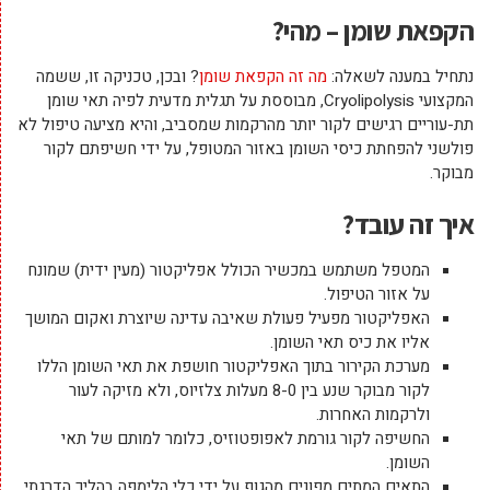
הקפאת שומן – מהי?
נתחיל במענה לשאלה:
מה זה הקפאת שומן
? ובכן, טכניקה זו, ששמה
המקצועי
Cryolipolysis
, מבוססת על תגלית מדעית לפיה תאי שומן
תת-עוריים רגישים לקור יותר מהרקמות שמסביב, והיא מציעה טיפול לא
פולשני להפחתת כיסי השומן באזור המטופל, על ידי חשיפתם לקור
מבוקר.
איך זה עובד?
המטפל משתמש במכשיר הכולל אפליקטור (מעין ידית) שמונח
על אזור הטיפול.
האפליקטור מפעיל פעולת שאיבה עדינה שיוצרת ואקום המושך
אליו את כיס תאי השומן.
מערכת הקירור בתוך האפליקטור חושפת את תאי השומן הללו
לקור מבוקר שנע בין 8-0 מעלות צלזיוס, ולא מזיקה לעור
ולרקמות האחרות.
החשיפה לקור גורמת לאפופטוזיס, כלומר למותם של תאי
השומן.
התאים המתים מפונים מהגוף על ידי כלי הלימפה בהליך הדרגתי