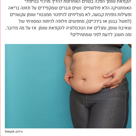
׳הקפאת שומן׳ הפכה בשנים האחרונות להליך מרכזי בטיפולי
האסתטיקה הלא פולשניים. נשים וגברים שמקפידים על תזונה בריאה
ופעילות גופנית קבועה, לא מצליחים להיפטר ממצבורי שומן עקשניים
(למשל בבטן או בירכיים), מחפשים חלופה לניתוח המסורתי של
שאיבת שומן, ומגלים את הטכנולוגיה להקפאת שומן. אז על מה מדובר,
ומה חשוב לדעת לפני שמתחילים?
צילום: freepik