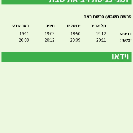
פרשת השבוע: פרשת ראה
תל אביב
ירושלים
חיפה
באר שבע
כניסה:
19:12
18:50
19:03
19:11
יציאה:
20:11
20:09
20:12
20:09