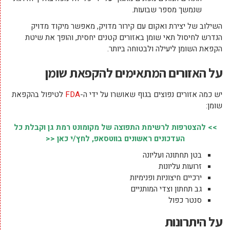
שנמשך מספר שבועות.
השילוב של יצירת ואקום עם קירור מדויק, מאפשר מיקוד מדויק
הנדרש לחיסול תאי שומן באזורים קטנים יחסית, והופך את שיטת
הקפאת השומן ליעילה ולבטוחה ביותר.
על האזורים המתאימים להקפאת שומן
יש כמה אזורים נפוצים בגוף שאושרו על ידי ה-
FDA
לטיפול בהקפאת
שומן:
>> להצטרפות לרשימת התפוצה של מקומונט רמת גן וקבלת כל
העדכונים ראשונים בווטסאפ, לחץ/י כאן <<
בטן תחתונה ועליונה
זרועות עליונות
ירכיים חיצוניות ופנימיות
גב תחתון וצדי המותניים
סנטר כפול
על היתרונות