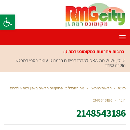
פתח סרגל
תפריט
כתבות אחרונות במקומונט רמת גן:
5 יולי, 2026
מה-NBA למרכז הפיתוח ברמת גן: עומרי כספי במפגש
הוקרה מיוחד
ראשי
»
חדשות רמת-גן
»
מה ההבדל בין פרויקטים חדשים בצפון רמת גן לדרום
העיר
»
2148543186
2148543186