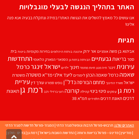
האתר בתהליך הנגשה לבעלי מוגבלויות
אנו עושים כל מאמץ להשלים את הנגשת האתר! במידה ונתקלת בבעיה אנא פנה
אלינו!
תגיות
אביהוא בן משה
בית
אור ירוק
אופניים
בחירות מקומיות
ארנונה
בורסת היהלומים
ביטוח
התחדשות
גבעתיים
בריאות
ספר
הספארי
הפארק הלאומי
הבורסה ברמת גן
עירונית
ישראל זינגר
כרמל
חינוך
זינגר
חיות מחמד
ילדים
חיה מנע
שאמה
משטרה
ליעד אילני
כרמל שאמה הכהן
מד''א
משטרת
לימודים
עיריית
נדל''ן
מתחם הבורסה
ישראל
עורך דין
נופש
ספורט
משרד החינוך
רמת גן
רמת גן
קורונה
פינוי בינוי
תאונות
עסקים
קהילה
רועי ברזילי
רכב
דרכים
תאונת דרכים
תמ"א 38
תלמידים
האתרים שלנו:
תרבוש-פורטל תרבות ונופש למגזר הדתי
|
המגזר-פורטל חדשות למגזר הדתי
|
מודיעין
|
מדינט – פורטל בריאות ורווחה
|
החדשות הטובות בישראל
|
רמת גן
|
בת ים - חולון
|
גליל