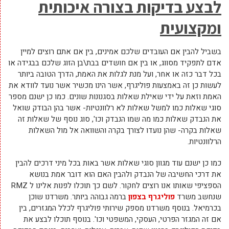
לבצע בדיקות בצורה איכותית
ומקצועית
בשביל להבין אם העובדים שלכם אמינים, בין אם אתם רוצים למיין
אדם לתפקיד מסווג, או בין אם חושדים בבת\בן הזוג שלכם בבגידה או
בכל דבר כזה או אחר, ועל מנת לגלות את האמת, הדרך הטובה ביותר
לעשות כן זה באמצעות פוליגרף, אשר הינו מכשיר אשר נועד לוודא את
האמת וזאת על ידי שאילת שאלות בסגנונות שונים. כמו כן ישנם מספר
סוגי שאלות כמו למשל שאלות לא רלוונטיות- אשר בהן הבודק שואל
את הנבדק שאלות כמו מה שמו הנבדק וכו', סוג נוסף של שאלות זה
שאלות בקרה- שהן נועדו לצורך בקרה והשוואה אל מול השאלות
הרלוונטיות.
כמו כן ישנם עוד מגוון סוגי שאלות אשר באות בכל מיני דרכים להבין
את דרכי החשיבה של הנבדק ולהבין האם הוא דובר אמת בנושא
הספציפי שאותו אנו רוצים לחקור. לשם כך תוכלו לפנות אלינו ל RMZ
שנחשב משרד
פוליגרף בצפון
ברמה גבוהה ביותר. משרדנו שוכן
בכרמיאל. בנוסף משרדנו מספק שירותי פוליגרף לכלל המגזרים, בין
אם זה המגזר הפרטי, העסקי, המשפטי וכו'. בנוסף תוכלו לבצע את