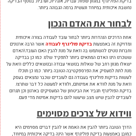
בדיקת הפוליגרף במגוון שפות: עברית, אנגלית, וערבית. בנוסף הבדיקה
נחשבת איכותית במיוחד ונעשית ברמה הגבוהה ביותר.
לבחור את האדם הנכון
אחת הדרכים הנהדרות ביותר לבחור עובד לעבודה בצורה איכותית
ומדויקת זה באמצעות
בדיקת פוליגרף לעבודה
אשר הרבה ארגונים
וחברות נוטים להשתמש בה וזאת על מנת להבין האם העובד\האדם
ששכרנו הינו האדם המתאים ביותר לתפקיד שלנו. כמו כן בבדיקה
ישאלו מגוון רחב של שאלות בנושאי עבודה ובנושאים כללים וזאת על
מנת לתת למעסיק את הפרספקטיבה הטובה ביותר. כמו כן תוכלו
לעשות בדיקות פוליגרף בעבודה גם לעובדים שכבר נמצאים בעסק
וזאת על מנת לוודא את אמינותם, ולוודא למעשה כל דבר שתרצו.
בדיקת הפוליגרף תגביר את הביטחון של המעסיקים בארגון וכן תגרום
לעובדים להבין שיש מצב שיעשו להם בדיקות אמינות מדי פעם.
ווידוא של צרכים מסוימים
הדרך הטובה ביותר להבין את האמת או להבין דברים מסוימים היא
כמובן באמצעות בדיקת פוליגרף אשר הינה בדיקה איכותית במיוחד,