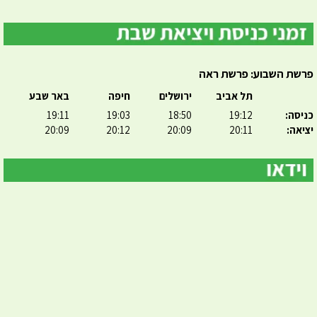
פרשת השבוע: פרשת ראה
תל אביב
ירושלים
חיפה
באר שבע
כניסה:
19:12
18:50
19:03
19:11
יציאה:
20:11
20:09
20:12
20:09