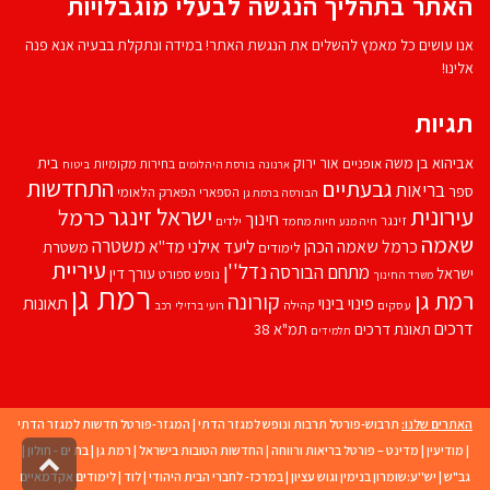
האתר בתהליך הנגשה לבעלי מוגבלויות
אנו עושים כל מאמץ להשלים את הנגשת האתר! במידה ונתקלת בבעיה אנא פנה
אלינו!
תגיות
אביהוא בן משה
בית
אור ירוק
אופניים
בחירות מקומיות
ארנונה
בורסת היהלומים
ביטוח
התחדשות
גבעתיים
בריאות
ספר
הספארי
הפארק הלאומי
הבורסה ברמת גן
עירונית
ישראל זינגר
כרמל
חינוך
זינגר
חיות מחמד
ילדים
חיה מנע
שאמה
משטרה
ליעד אילני
כרמל שאמה הכהן
מד''א
משטרת
לימודים
עיריית
נדל''ן
מתחם הבורסה
ישראל
עורך דין
נופש
ספורט
משרד החינוך
רמת גן
רמת גן
קורונה
פינוי בינוי
תאונות
עסקים
קהילה
רועי ברזילי
רכב
דרכים
תאונת דרכים
תמ"א 38
תלמידים
האתרים שלנו:
תרבוש-פורטל תרבות ונופש למגזר הדתי
|
המגזר-פורטל חדשות למגזר הדתי
|
מודיעין
|
מדינט – פורטל בריאות ורווחה
|
החדשות הטובות בישראל
|
רמת גן
|
בת ים - חולון
|
גליל
גב"ש
|
יש''ע:שומרון בנימין וגוש עציון
|
במרכז- לחברי הבית היהודי
|
לוד
|
לימודים אקדמאיים
לרא