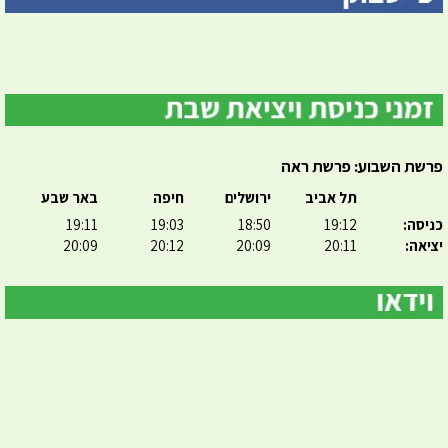
פרשת השבוע: פרשת ראה
תל אביב
ירושלים
חיפה
באר שבע
כניסה:
19:12
18:50
19:03
19:11
יציאה:
20:11
20:09
20:12
20:09