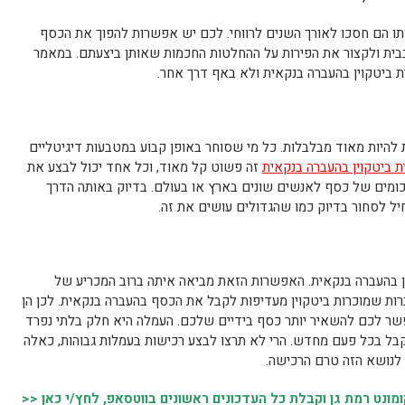
תו הם חסכו לאורך השנים לרווחי. לכם יש אפשרות להפוך את הכסף
בית ולקצור את הפירות על ההחלטות החכמות שאותן ביצעתם. במאמר
ת ביטקוין בהעברה בנקאית ולא באף דרך אחר.
היות מאוד מבלבלות. כל מי שסוחר באופן קבוע במטבעות דיגיטליים
ית ביטקוין בהעברה בנקאית
זה פשוט קל מאוד, וכל אחד יכול לבצע את
סכומים של כסף לאנשים שונים בארץ או בעולם. בדיוק באותה הדרך
יל לסחור בדיוק כמו שהגדולים עושים את זה.
ן בהעברה בנקאית. האפשרות הזאת מביאה איתה ברוב המכריע של
ות שמוכרות ביטקוין מעדיפות לקבל את הכסף בהעברה בנקאית. לכן הן
ר לכם להשאיר יותר כסף בידיים שלכם. העמלה היא חלק בלתי נפרד
ל בכל פעם מחדש. הרי לא תרצו לבצע רכישות בעמלות גבוהות, כאלה
לנושא הזה טרם הרכישה.
נט רמת גן וקבלת כל העדכונים ראשונים בווטסאפ, לחץ/י כאן <<