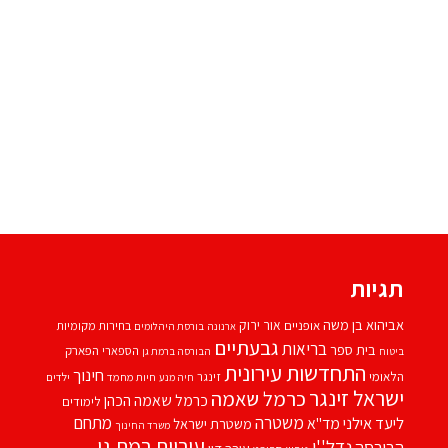
תגיות
אביהוא בן משה
אור ירוק
אופניים
בחירות מקומיות
ארנונה
בורסת היהלומים
גבעתיים
בריאות
בית ספר
הספארי
הפארק
ביטוח
הבורסה ברמת גן
התחדשות עירונית
חינוך
הלאומי
זינגר
חיות מחמד
ילדים
חיה מנע
ישראל זינגר
כרמל שאמה
כרמל שאמה הכהן
לימודים
משטרה
ליעד אילני
מתחם
מד''א
משטרת ישראל
משרד החינוך
עיריית רמת גן
נדל''ן